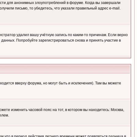
ности для анонимных злоупотреблений в форуме. Когда вы завершали
олучили письмо, то убедитесь, что указали правильный адрес e-mail.
истратор удалил вашу учётную запись по каким-то причинам. Если верно
 данных. Попробуйте зарегистрироваться снова и принять участие в
ходится вверху форума, но могут быть и исключения). Там вы можете
ожете изменить часовой пояс на тот, в котором вы находитесь: Москва,
елем.
так что в период действия летнего времени может появляться разница в