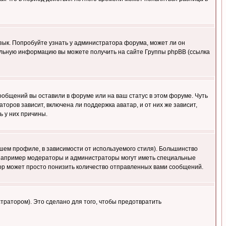
язык. Попробуйте узнать у администратора форума, может ли он
тельную информацию вы можете получить на сайте Группы phpBB (ссылка
сообщений вы оставили в форуме или на ваш статус в этом форуме. Чуть
оров зависит, включена ли поддержка аватар, и от них же зависит,
ь у них причины.
шем профиле, в зависимости от используемого стиля). Большинство
 например модераторы и администраторы могут иметь специальные
ор может просто понизить количество отправленных вами сообщений.
тратором). Это сделано для того, чтобы предотвратить