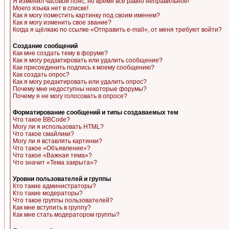
Я изменил часовой пояс, но время все равно неправильное!
Моего языка нет в списке!
Как я могу поместить картинку под своим именем?
Как я могу изменить свое звание?
Когда я щёлкаю по ссылке «Отправить e-mail», от меня требуют войти?
Создание сообщений
Как мне создать тему в форуме?
Как я могу редактировать или удалить сообщение?
Как присоединить подпись к моему сообщению?
Как создать опрос?
Как я могу редактировать или удалить опрос?
Почему мне недоступны некоторые форумы?
Почему я не могу голосовать в опросе?
Форматирование сообщений и типы создаваемых тем
Что такое BBCode?
Могу ли я использовать HTML?
Что такое смайлики?
Могу ли я вставлять картинки?
Что такое «Объявление»?
Что такое «Важная тема»?
Что значит «Тема закрыта»?
Уровни пользователей и группы
Кто такие администраторы?
Кто такие модераторы?
Что такое группы пользователей?
Как мне вступить в группу?
Как мне стать модератором группы?