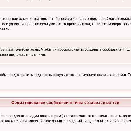
ераторы или администраторы. Чтобы редактировать опрос, перейдите к редакт
ь или удалять опрос, но если уже кто-то проголосовал, то только модераторы
овали.
уппам пользователей. Чтобы их просматривать, создавать сообщения и т.д.
ешение, свяжитесь с ними.
обы предотвратить подтасовку результатов анонимными пользователями). Если
Форматирование сообщений и типы создаваемых тем
e определяется администратором (вы также можете отключить его в каждом 
ователю больше возможностей в создании сообщений. За дополнительной инфо