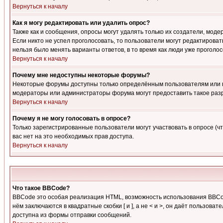
Вернуться к началу
Как я могу редактировать или удалить опрос?
Также как и сообщения, опросы могут удалять только их создатели, мод
Если никто не успел проголосовать, то пользователи могут редактироват
нельзя было менять варианты ответов, в то время как люди уже проголос
Вернуться к началу
Почему мне недоступны некоторые форумы?
Некоторые форумы доступны только определённым пользователям или гр
модераторы или администраторы форума могут предоставить такое разр
Вернуться к началу
Почему я не могу голосовать в опросе?
Только зарегистрированные пользователи могут участвовать в опросе (чт
вас нет на это необходимых прав доступа.
Вернуться к началу
Что такое BBCode?
BBCode это особая реализация HTML, возможность использования BBCod
нём заключаются в квадратные скобки [ и ], а не < и >, он даёт польз
доступна из формы отправки сообщений.