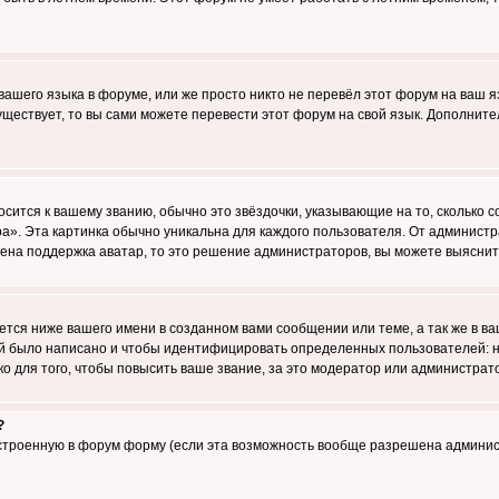
 вашего языка в форуме, или же просто никто не перевёл этот форум на ваш 
существует, то вы сами можете перевести этот форум на свой язык. Дополни
осится к вашему званию, обычно это звёздочки, указывающие на то, сколько 
». Эта картинка обычно уникальна для каждого пользователя. От администрат
чена поддержка аватар, то это решение администраторов, вы можете выяснит
тся ниже вашего имени в созданном вами сообщении или теме, а так же в ва
ний было написано и чтобы идентифицировать определенных пользователей:
 для того, чтобы повысить ваше звание, за это модератор или администрат
?
встроенную в форум форму (если эта возможность вообще разрешена админис