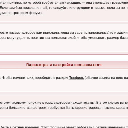
лавная причина, по которой требуется активизация, — она уменьшает возмож
Если вам был прислан e-mail, то следуйте инструкциям в письме, если вы не п
с администратором форума.
ьте письмо, которое вам прислали, когда вы зарегистрировались) или админ
оры могут удалять неактивных пользователей, чтобы уменьшить размер базы
Параметры и настройки пользователя
. Чтобы изменить их, перейдите в раздел
Профиль
(обычно ссылка на него на
ому часовому поясу, не к тому, в котором находитесь вы. В этом случае вы м
ля смены большинства настроек, требуется быть зарегистрированным пользоват
т быть в летнем времени. Этот форум не умеет работать с летним временем, 