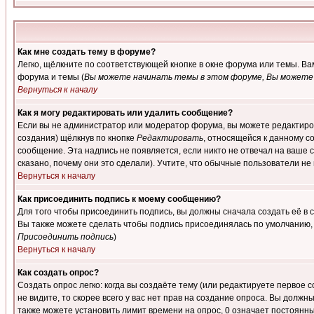
Как мне создать тему в форуме?
Легко, щёлкните по соответствующей кнопке в окне форума или темы. В
форума и темы (
Вы можете начинать темы в этом форуме, Вы можете 
Вернуться к началу
Как я могу редактировать или удалить сообщение?
Если вы не администратор или модератор форума, вы можете редактиров
создания) щёлкнув по кнопке
Редактировать
, относящейся к данному с
сообщение. Эта надпись не появляется, если никто не отвечал на ваше
сказано, почему они это сделали). Учтите, что обычные пользователи не 
Вернуться к началу
Как присоединить подпись к моему сообщению?
Для того чтобы присоединить подпись, вы должны сначала создать её в
Вы также можете сделать чтобы подпись присоединялась по умолчанию, 
Присоединить подпись
)
Вернуться к началу
Как создать опрос?
Создать опрос легко: когда вы создаёте тему (или редактируете первое 
не видите, то скорее всего у вас нет прав на создание опроса. Вы должн
также можете установить лимит времени на опрос, 0 означает постоянны