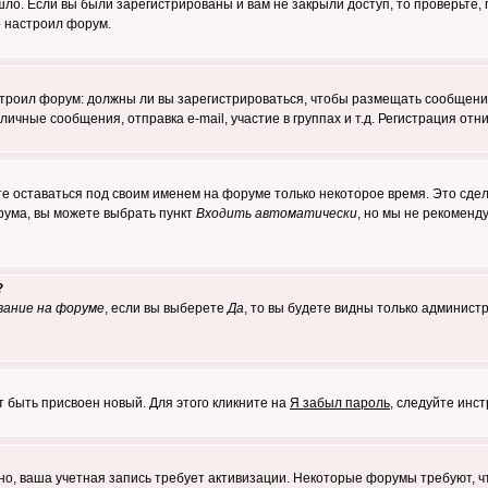
о. Если вы были зарегистрированы и вам не закрыли доступ, то проверьте, 
о настроил форум.
настроил форум: должны ли вы зарегистрироваться, чтобы размещать сообщени
ные сообщения, отправка e-mail, участие в группах и т.д. Регистрация отни
те оставаться под своим именем на форуме только некоторое время. Это сдел
орума, вы можете выбрать пункт
Входить автоматически
, но мы не рекоменд
?
вание на форуме
, если вы выберете
Да
, то вы будете видны только админист
т быть присвоен новый. Для этого кликните на
Я забыл пароль
, следуйте инс
ожно, ваша учетная запись требует активизации. Некоторые форумы требуют,