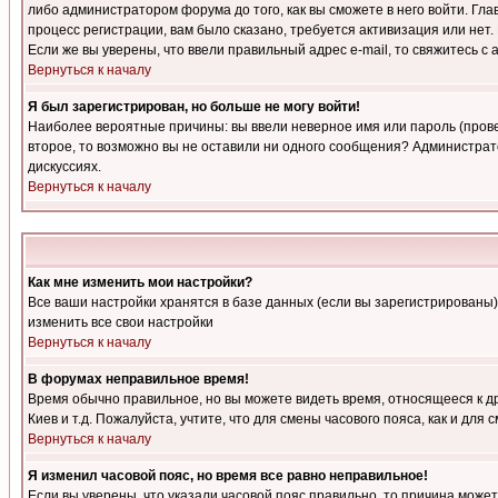
либо администратором форума до того, как вы сможете в него войти. Г
процесс регистрации, вам было сказано, требуется активизация или нет. 
Если же вы уверены, что ввели правильный адрес e-mail, то свяжитесь 
Вернуться к началу
Я был зарегистрирован, но больше не могу войти!
Наиболее вероятные причины: вы ввели неверное имя или пароль (провер
второе, то возможно вы не оставили ни одного сообщения? Администрат
дискуссиях.
Вернуться к началу
Как мне изменить мои настройки?
Все ваши настройки хранятся в базе данных (если вы зарегистрированы)
изменить все свои настройки
Вернуться к началу
В форумах неправильное время!
Время обычно правильное, но вы можете видеть время, относящееся к друг
Киев и т.д. Пожалуйста, учтите, что для смены часового пояса, как и д
Вернуться к началу
Я изменил часовой пояс, но время все равно неправильное!
Если вы уверены, что указали часовой пояс правильно, то причина може