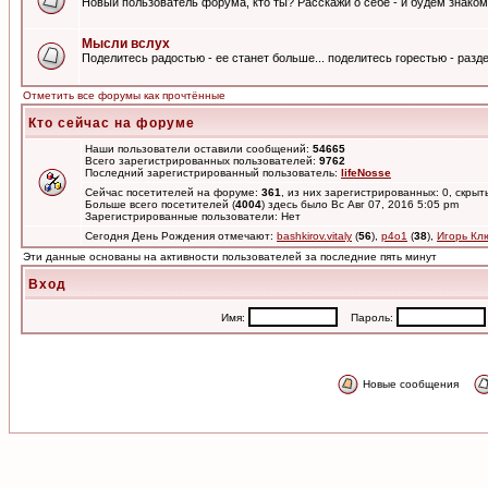
Новый пользователь форума, кто ты? Расскажи о себе - и будем знаком
Мысли вслух
Поделитесь радостью - ее станет больше... поделитесь горестью - разде
Отметить все форумы как прочтённые
Кто сейчас на форуме
Наши пользователи оставили сообщений:
54665
Всего зарегистрированных пользователей:
9762
Последний зарегистрированный пользователь:
lifeNosse
Сейчас посетителей на форуме:
361
, из них зарегистрированных: 0, скрыт
Больше всего посетителей (
4004
) здесь было Вс Авг 07, 2016 5:05 pm
Зарегистрированные пользователи: Нет
Сегодня День Рождения отмечают:
bashkirov.vitaly
(
56
),
p4o1
(
38
),
Игорь Кл
Эти данные основаны на активности пользователей за последние пять минут
Вход
Имя:
Пароль:
Новые сообщения