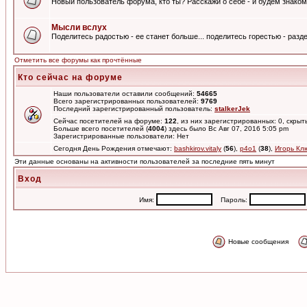
Новый пользователь форума, кто ты? Расскажи о себе - и будем знаком
Мысли вслух
Поделитесь радостью - ее станет больше... поделитесь горестью - разде
Отметить все форумы как прочтённые
Кто сейчас на форуме
Наши пользователи оставили сообщений:
54665
Всего зарегистрированных пользователей:
9769
Последний зарегистрированный пользователь:
stalkerJek
Сейчас посетителей на форуме:
122
, из них зарегистрированных: 0, скрыт
Больше всего посетителей (
4004
) здесь было Вс Авг 07, 2016 5:05 pm
Зарегистрированные пользователи: Нет
Сегодня День Рождения отмечают:
bashkirov.vitaly
(
56
),
p4o1
(
38
),
Игорь Кл
Эти данные основаны на активности пользователей за последние пять минут
Вход
Имя:
Пароль:
Новые сообщения