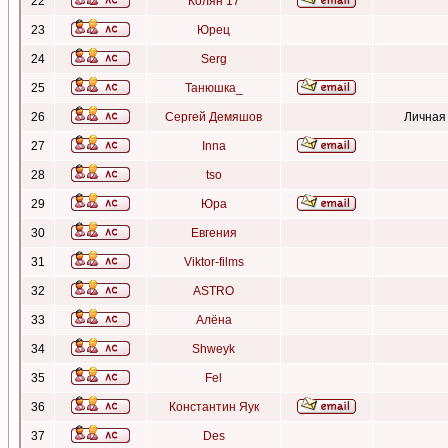
22
Колян 17
23
Юрец
24
Serg
25
Танюшка_
26
Сергей Демяшов
Личная
27
Inna
28
tso
29
Юра
30
Евгения
31
Viktor-films
32
ASTRO
33
Алёна
34
Shweyk
35
Fel
36
Константин Яук
37
Des