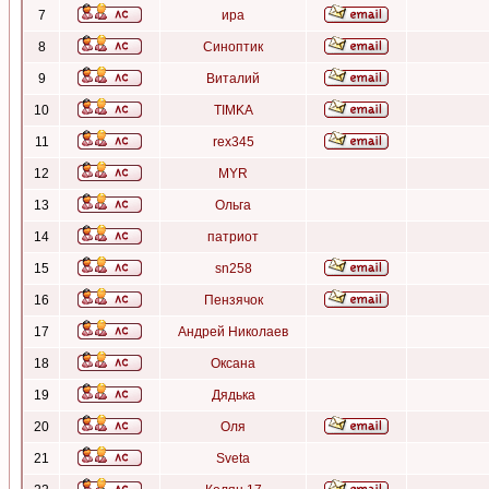
7
ира
8
Синоптик
9
Виталий
10
TIMKA
11
rex345
12
MYR
13
Ольга
14
патриот
15
sn258
16
Пензячок
17
Андрей Николаев
18
Оксана
19
Дядька
20
Оля
21
Sveta