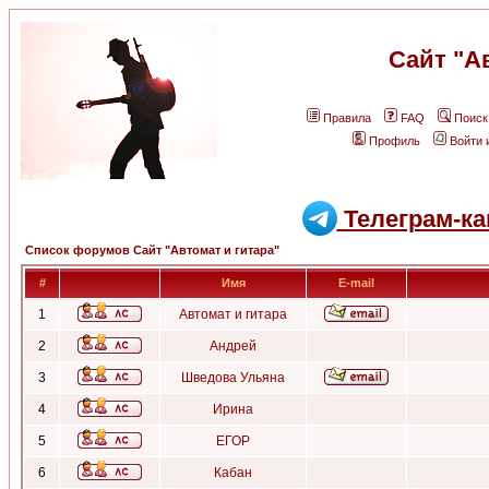
Сайт "А
Правила
FAQ
Поиск
Профиль
Войти 
Телеграм-ка
Список форумов Сайт "Автомат и гитара"
#
Имя
E-mail
1
Автомат и гитара
2
Андрей
3
Шведова Ульяна
4
Ирина
5
ЕГОР
6
Кабан