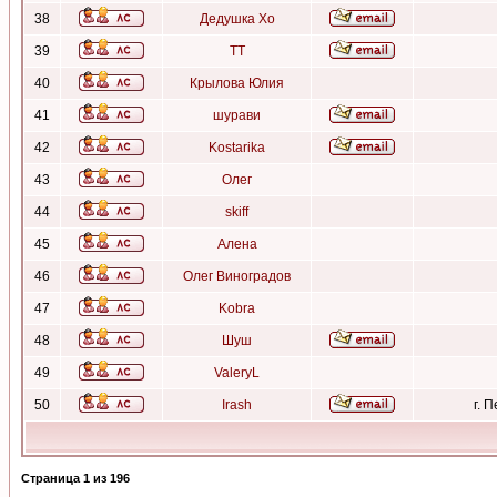
38
Дедушка Хо
39
ТТ
40
Крылова Юлия
41
шурави
42
Kostarika
43
Олег
44
skiff
45
Алена
46
Олег Виноградов
47
Kobra
48
Шуш
49
ValeryL
50
Irash
г. 
Страница
1
из
196