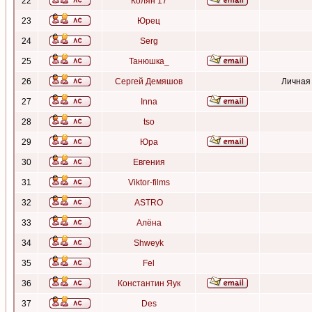
22
Колян 17
23
Юрец
24
Serg
25
Танюшка_
26
Сергей Демяшов
Личная
27
Inna
28
tso
29
Юра
30
Евгения
31
Viktor-films
32
ASTRO
33
Алёна
34
Shweyk
35
Fel
36
Константин Яук
37
Des