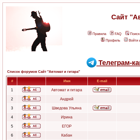
Сайт "А
Правила
FAQ
Поиск
Профиль
Войти 
Телеграм-ка
Список форумов Сайт "Автомат и гитара"
#
Имя
E-mail
1
Автомат и гитара
2
Андрей
3
Шведова Ульяна
4
Ирина
5
ЕГОР
6
Кабан