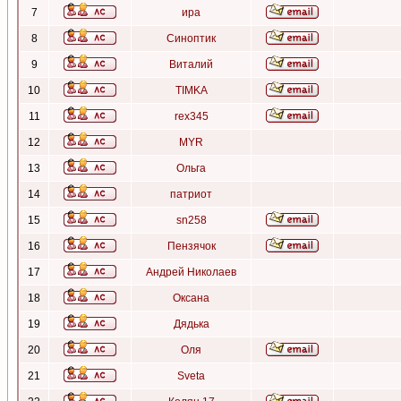
7
ира
8
Синоптик
9
Виталий
10
TIMKA
11
rex345
12
MYR
13
Ольга
14
патриот
15
sn258
16
Пензячок
17
Андрей Николаев
18
Оксана
19
Дядька
20
Оля
21
Sveta