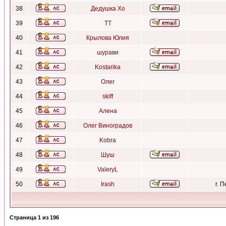
38
Дедушка Хо
39
ТТ
40
Крылова Юлия
41
шурави
42
Kostarika
43
Олег
44
skiff
45
Алена
46
Олег Виноградов
47
Kobra
48
Шуш
49
ValeryL
50
Irash
г. 
Страница
1
из
196