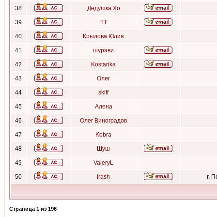
38
Дедушка Хо
39
ТТ
40
Крылова Юлия
41
шурави
42
Kostarika
43
Олег
44
skiff
45
Алена
46
Олег Виноградов
47
Kobra
48
Шуш
49
ValeryL
50
Irash
г. 
Страница
1
из
196