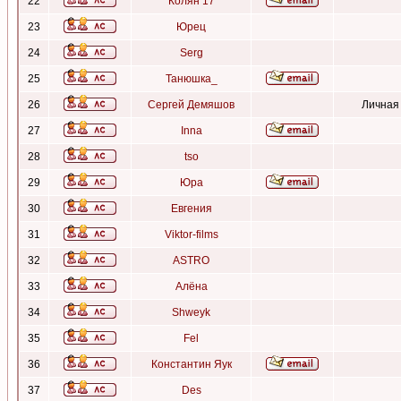
22
Колян 17
23
Юрец
24
Serg
25
Танюшка_
26
Сергей Демяшов
Личная
27
Inna
28
tso
29
Юра
30
Евгения
31
Viktor-films
32
ASTRO
33
Алёна
34
Shweyk
35
Fel
36
Константин Яук
37
Des