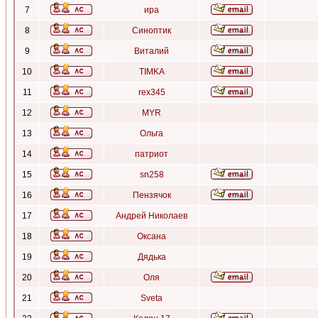
7
ира
8
Синоптик
9
Виталий
10
TIMKA
11
rex345
12
MYR
13
Ольга
14
патриот
15
sn258
16
Пензячок
17
Андрей Николаев
18
Оксана
19
Дядька
20
Оля
21
Sveta