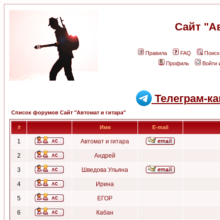
Сайт "А
Правила
FAQ
Поиск
Профиль
Войти 
Телеграм-ка
Список форумов Сайт "Автомат и гитара"
#
Имя
E-mail
1
Автомат и гитара
2
Андрей
3
Шведова Ульяна
4
Ирина
5
ЕГОР
6
Кабан