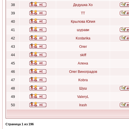
38
Дедушка Хо
39
ТТ
40
Крылова Юлия
41
шурави
42
Kostarika
43
Олег
44
skiff
45
Алена
46
Олег Виноградов
47
Kobra
48
Шуш
49
ValeryL
50
Irash
Страница
1
из
196