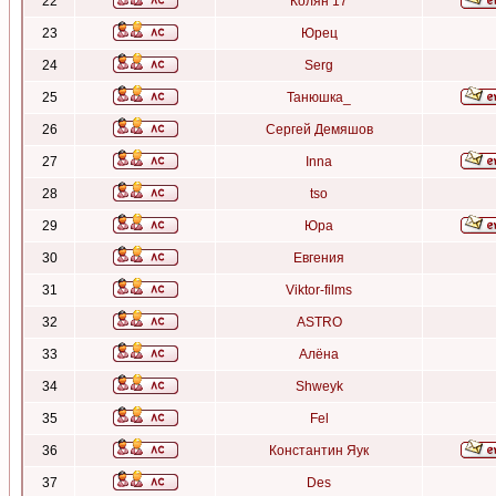
22
Колян 17
23
Юрец
24
Serg
25
Танюшка_
26
Сергей Демяшов
27
Inna
28
tso
29
Юра
30
Евгения
31
Viktor-films
32
ASTRO
33
Алёна
34
Shweyk
35
Fel
36
Константин Яук
37
Des