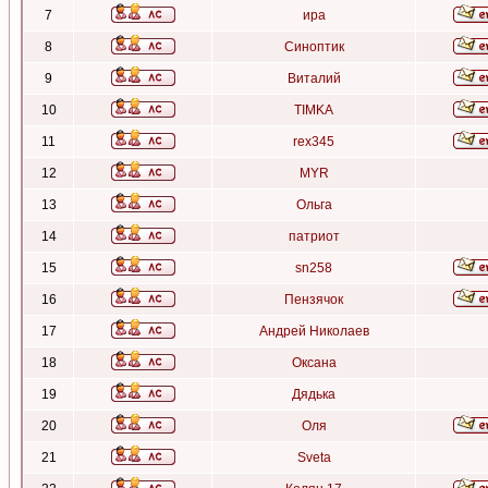
7
ира
8
Синоптик
9
Виталий
10
TIMKA
11
rex345
12
MYR
13
Ольга
14
патриот
15
sn258
16
Пензячок
17
Андрей Николаев
18
Оксана
19
Дядька
20
Оля
21
Sveta