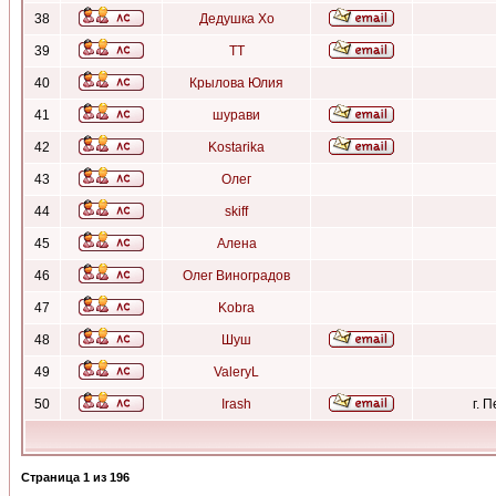
38
Дедушка Хо
39
ТТ
40
Крылова Юлия
41
шурави
42
Kostarika
43
Олег
44
skiff
45
Алена
46
Олег Виноградов
47
Kobra
48
Шуш
49
ValeryL
50
Irash
г. 
Страница
1
из
196