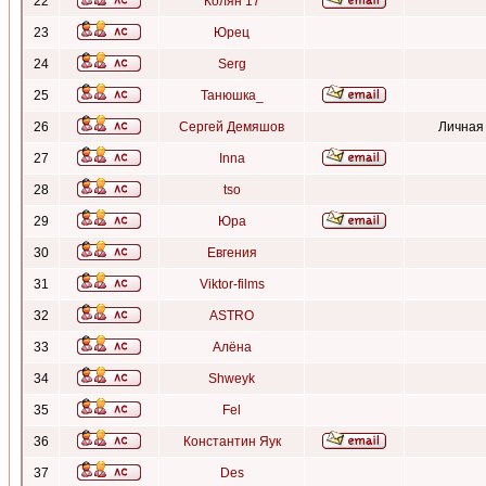
22
Колян 17
23
Юрец
24
Serg
25
Танюшка_
26
Сергей Демяшов
Личная
27
Inna
28
tso
29
Юра
30
Евгения
31
Viktor-films
32
ASTRO
33
Алёна
34
Shweyk
35
Fel
36
Константин Яук
37
Des