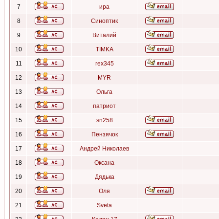
7
ира
8
Синоптик
9
Виталий
10
TIMKA
11
rex345
12
MYR
13
Ольга
14
патриот
15
sn258
16
Пензячок
17
Андрей Николаев
18
Оксана
19
Дядька
20
Оля
21
Sveta