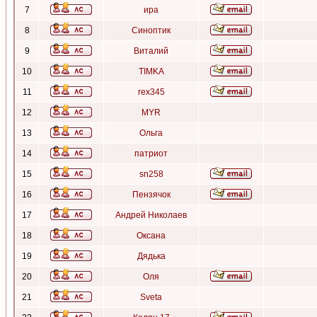
7
ира
8
Синоптик
9
Виталий
10
TIMKA
11
rex345
12
MYR
13
Ольга
14
патриот
15
sn258
16
Пензячок
17
Андрей Николаев
18
Оксана
19
Дядька
20
Оля
21
Sveta