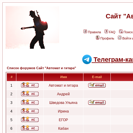
Сайт "А
Правила
FAQ
Поиск
Профиль
Войти 
Телеграм-ка
Список форумов Сайт "Автомат и гитара"
#
Имя
E-mail
1
Автомат и гитара
2
Андрей
3
Шведова Ульяна
4
Ирина
5
ЕГОР
6
Кабан