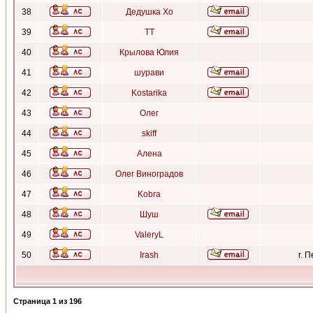
38
Дедушка Хо
39
ТТ
40
Крылова Юлия
41
шурави
42
Kostarika
43
Олег
44
skiff
45
Алена
46
Олег Виноградов
47
Kobra
48
Шуш
49
ValeryL
50
Irash
г. 
Страница
1
из
196