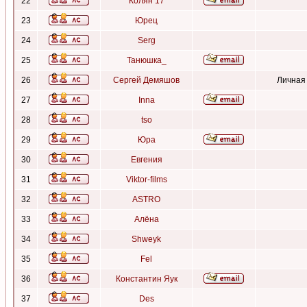
22
Колян 17
23
Юрец
24
Serg
25
Танюшка_
26
Сергей Демяшов
Личная
27
Inna
28
tso
29
Юра
30
Евгения
31
Viktor-films
32
ASTRO
33
Алёна
34
Shweyk
35
Fel
36
Константин Яук
37
Des