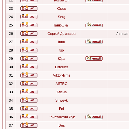
22
Колян 17
23
Юрец
24
Serg
25
Танюшка_
26
Сергей Демяшов
Личная
27
Inna
28
tso
29
Юра
30
Евгения
31
Viktor-films
32
ASTRO
33
Алёна
34
Shweyk
35
Fel
36
Константин Яук
37
Des