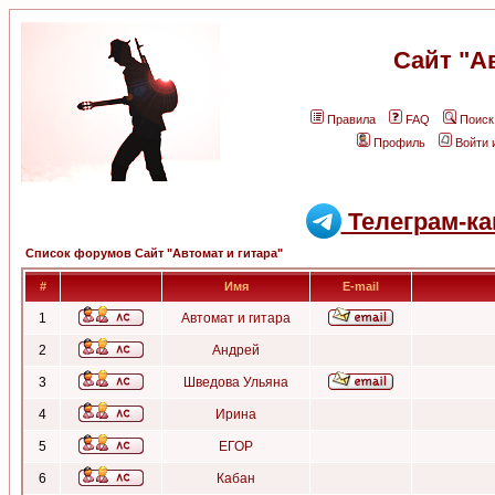
Сайт "А
Правила
FAQ
Поиск
Профиль
Войти 
Телеграм-ка
Список форумов Сайт "Автомат и гитара"
#
Имя
E-mail
1
Автомат и гитара
2
Андрей
3
Шведова Ульяна
4
Ирина
5
ЕГОР
6
Кабан