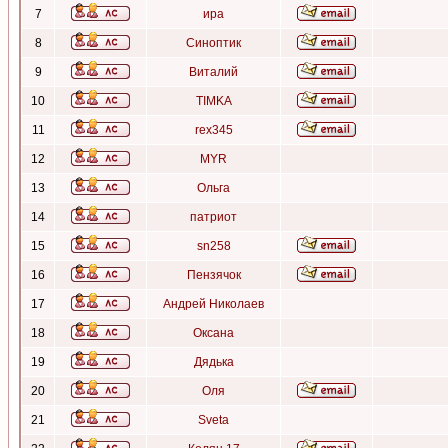
7
ира
8
Синоптик
9
Виталий
10
TIMKA
11
rex345
12
MYR
13
Ольга
14
патриот
15
sn258
16
Пензячок
17
Андрей Николаев
18
Оксана
19
Дядька
20
Оля
21
Sveta