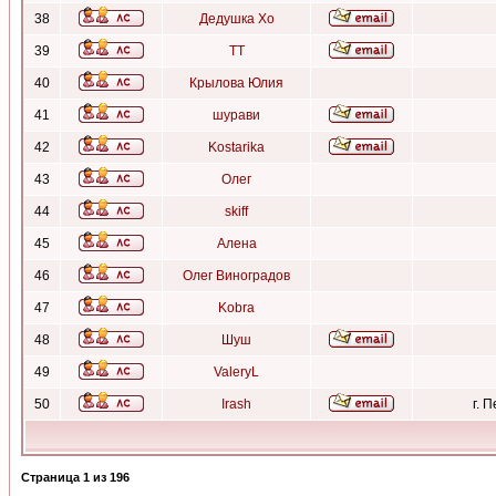
38
Дедушка Хо
39
ТТ
40
Крылова Юлия
41
шурави
42
Kostarika
43
Олег
44
skiff
45
Алена
46
Олег Виноградов
47
Kobra
48
Шуш
49
ValeryL
50
Irash
г. 
Страница
1
из
196