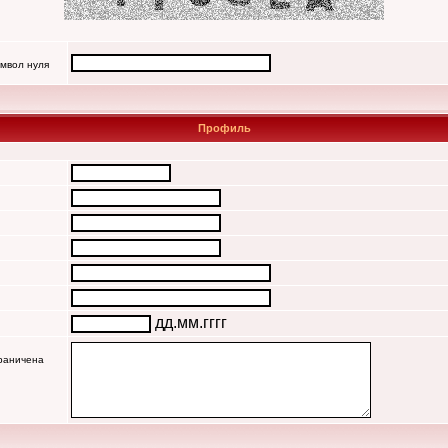
имвол нуля
Профиль
дд.мм.гггг
граничена