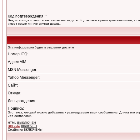
Код подтверждения: *
Введите код в точности так, как вы его видите. Код является регистро-зависимым, а с
имеет косую линию внутри цифры.
Эта информация будет в открытом доступе
Номер ICQ:
Адрес AIM:
MSN Messenger:
Yahoo Messenger:
Сайт:
Откуда:
День рождения:
Подпись:
Это текст, который можно добавлять к размещаемым вами сообщениям. Длина его о
255 символами.
HTML
ВЫКЛЮЧЕН
BBCode
ВКЛЮЧЕН
Смайлики
ВКЛЮЧЕНЫ