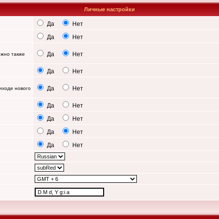
Личные настройки
Да
Нет
Да
Нет
Да
Нет
можно также
Да
Нет
Да
Нет
иходе нового
Да
Нет
Да
Нет
Да
Нет
Да
Нет