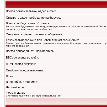
Всегда показывать мой адрес e-mail:
Скрывать ваше пребывание на форуме:
Всегда сообщать мне об ответах:
Когда кто-нибудь ответит на тему, в которую вы писали, вам высылается e-mail. Это 
настроить при размещении сообщения.
Уведомлять о новых личных сообщениях:
Открывать новое окно при новом личном сообщении:
В некоторых шаблонах может открываться новое окно браузера с уведомлением о пр
личного сообщения.
Всегда присоединять мою подпись:
BBCode всегда включён:
HTML всегда включён:
Смайлики всегда включены:
Язык:
Внешний вид форумов:
Часовой пояс:
Формат даты:
Синтаксис идентичен функции
date()
языка PHP