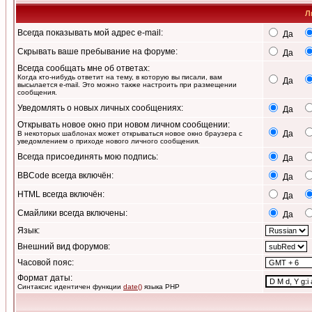
Л
Всегда показывать мой адрес e-mail:
Да
Скрывать ваше пребывание на форуме:
Да
Всегда сообщать мне об ответах:
Когда кто-нибудь ответит на тему, в которую вы писали, вам
Да
высылается e-mail. Это можно также настроить при размещении
сообщения.
Уведомлять о новых личных сообщениях:
Да
Открывать новое окно при новом личном сообщении:
Да
В некоторых шаблонах может открываться новое окно браузера с
уведомлением о приходе нового личного сообщения.
Всегда присоединять мою подпись:
Да
BBCode всегда включён:
Да
HTML всегда включён:
Да
Смайлики всегда включены:
Да
Язык:
Внешний вид форумов:
Часовой пояс:
Формат даты:
Синтаксис идентичен функции
date()
языка PHP