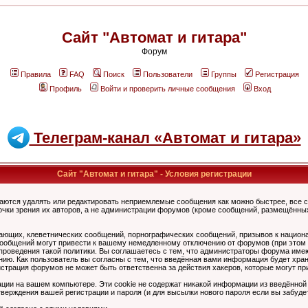
Сайт "Автомат и гитара"
Форум
Правила
FAQ
Поиск
Пользователи
Группы
Регистрация
Профиль
Войти и проверить личные сообщения
Вход
Телеграм-канал «Автомат и гитара»
Сайт "Автомат и гитара" - Условия регистрации
аются удалять или редактировать неприемлемые сообщения как можно быстрее, все 
очки зрения их авторов, а не администрации форумов (кроме сообщений, размещённы
ающих, клеветнических сообщений, порнографических сообщений, призывов к национ
общений могут привести к вашему немедленному отключению от форумов (при этом ва
роведения такой политики. Вы соглашаетесь с тем, что администраторы форума имеют
ию. Как пользователь вы согласны с тем, что введённая вами информация будет хран
страция форумов не может быть ответственна за действия хакеров, которые могут при
ции на вашем компьютере. Эти cookie не содержат никакой информации из введённой
верждения вашей регистрации и пароля (и для высылки нового пароля если вы забуде