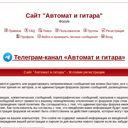
Сайт "Автомат и гитара"
Форум
Правила
FAQ
Поиск
Пользователи
Группы
Регистрация
Профиль
Войти и проверить личные сообщения
Вход
Телеграм-канал «Автомат и гитара»
Сайт "Автомат и гитара" - Условия регистрации
аются удалять или редактировать неприемлемые сообщения как можно быстрее, все 
очки зрения их авторов, а не администрации форумов (кроме сообщений, размещённы
ающих, клеветнических сообщений, порнографических сообщений, призывов к национ
общений могут привести к вашему немедленному отключению от форумов (при этом ва
роведения такой политики. Вы соглашаетесь с тем, что администраторы форума имеют
ию. Как пользователь вы согласны с тем, что введённая вами информация будет хран
страция форумов не может быть ответственна за действия хакеров, которые могут при
ции на вашем компьютере. Эти cookie не содержат никакой информации из введённой
верждения вашей регистрации и пароля (и для высылки нового пароля если вы забуде