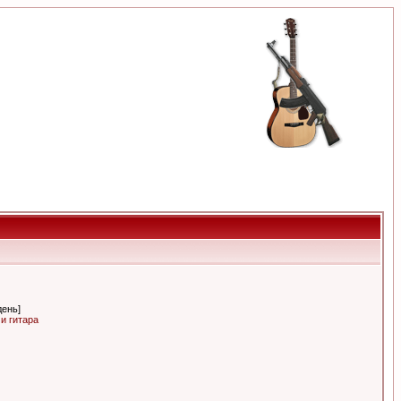
день]
и гитара