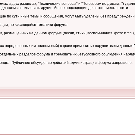
мых в двух разделах, "Технические вопросы" и "Поговорим по душам...") уд
длагаем использовать другие, более подходящие для этого, места в сети.
е по сути иные темы и сообщения, могут быть удалены без предупреждени
ции, не касающейся тематики форума.
 размещенных на данном форуме (песни, стихи, воспоминания, фото и т.п.),
ках определенных им полномочий) вправе применить к нарушителям данных
тдельных разделов форума и требовать их безусловного соблюдения наряд
орядке. Публичное обсуждение действий администрации форума запрещено.