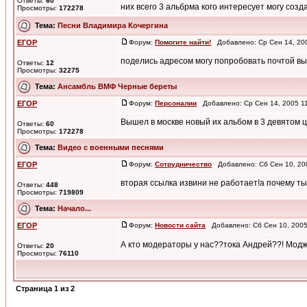
Ответы:
60
них всего 3 альбрма кого интересует могу созда
Просмотры:
172278
Тема:
Песни Владимира Кочергина
ЕГОР
Форум:
Помогите найти!
Добавлено: Ср Сен 14, 20
поделись адресом могу попробовать почтой в
Ответы:
12
Просмотры:
32275
Тема:
Ансамбль ВМФ Черные береты
ЕГОР
Форум:
Персоналии
Добавлено: Ср Сен 14, 2005 1
Вышел в москве новый их альбом в 3 девятом 
Ответы:
60
Просмотры:
172278
Тема:
Видео с военными песнями
ЕГОР
Форум:
Сотрудничество
Добавлено: Сб Сен 10, 20
вторая ссылка извини не работает!а почему т
Ответы:
448
Просмотры:
719809
Тема:
Начало...
ЕГОР
Форум:
Новости сайта
Добавлено: Сб Сен 10, 200
А кто модераторы у нас??тока Андрей??! Модж
Ответы:
20
Просмотры:
76110
Страница
1
из
2