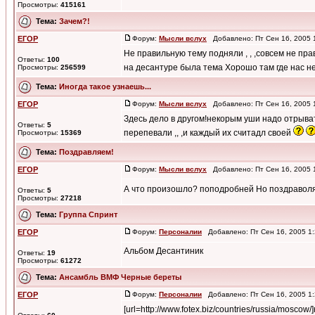
Просмотры:
415161
Тема:
Зачем?!
ЕГОР
Форум:
Мысли вслух
Добавлено: Пт Сен 16, 2005 
Не правильную тему подняли , , ,совсем не прав
Ответы:
100
на десантуре была тема Хорошо там где нас н
Просмотры:
256599
Тема:
Иногда такое узнаешь...
ЕГОР
Форум:
Мысли вслух
Добавлено: Пт Сен 16, 2005 
Здесь дело в другом!некорым уши надо отрыва
Ответы:
5
перепевали ,, ,и каждый их считадл своей
Просмотры:
15369
Тема:
Поздравляем!
ЕГОР
Форум:
Мысли вслух
Добавлено: Пт Сен 16, 2005 
А что произошло? поподробней Но поздраво
Ответы:
5
Просмотры:
27218
Тема:
Группа Спринт
ЕГОР
Форум:
Персоналии
Добавлено: Пт Сен 16, 2005 1
Альбом Десантиник
Ответы:
19
Просмотры:
61272
Тема:
Ансамбль ВМФ Черные береты
ЕГОР
Форум:
Персоналии
Добавлено: Пт Сен 16, 2005 1
[url=http://www.fotex.biz/countries/russia/mos