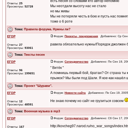
есть песня со словами кто автор непомню
Ответы:
25
Мы неотдали высоту нас не стало
Просмотры:
52728
но мы живы
Мы не потеряли честь в бою и пусть нас помня
тоже о 6 роте
Тема:
Правила форума. Нужны ли?
ЕГОР
Форум:
Проекты, предложения
Добавлено: Ср Сен 
равила обязательно нужны!Порядок джолжен 
Ответы:
27
Просмотры:
93061
Тема:
Тексты песен
ЕГОР
Форум:
Сотрудничество
Добавлено: Пн Сен 19, 20
" Витёк "
Ответы:
96
А помнишь первый бой, братан? От страха ты 
Просмотры:
199651
прыжок? Мы были под Шали. Я кое-как нашёл шн
Тема:
Проект "Шурави".
ЕГОР
Форум:
Новости сайта
Добавлено: Пн Сен 19, 200
Не знаю почему но сайт не грузиться совсем
Ответы:
12
Просмотры:
48591
Тема:
Военная музыка в mp3
ЕГОР
Форум:
Сотрудничество
Добавлено: Сб Сен 17, 20
http://kovcheg97.narod.ru/no_war_songs/index.ht
Ответы:
167