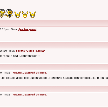
 3:02 pm Тема:
Дни Рождения!
:36 am Тема:
Группа "Ветер надежд"
аком гребне волны проявимся)))
 pm Тема:
Тяжелая... Василий Денисов.
иться в зале..люди стояли на улице...приехало больше ста человек...колонна н
 pm Тема:
Тяжелая... Василий Денисов.