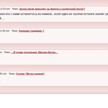
 12:25 pm Тема:
Зачем люди приходят на форум о солдатской песне?
авное кто с нами останется,а их немало...если один из тысячи остался значит уж
 ...
11:40 pm Тема:
Хорошая традиция :)
 pm Тема:
...И снова печальная. Михаил Батин...
:30 am Тема:
Группа "Ветер надежд"
.