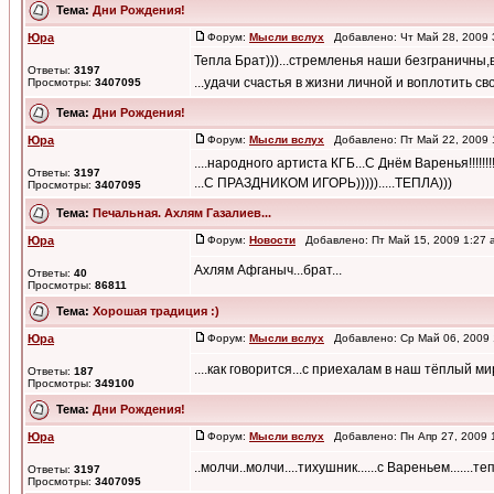
Тема:
Дни Рождения!
Юра
Форум:
Мысли вслух
Добавлено: Чт Май 28, 2009
Тепла Брат)))...стремленья наши безграничны,в
Ответы:
3197
...удачи счастья в жизни личной и воплотить св
Просмотры:
3407095
Тема:
Дни Рождения!
Юра
Форум:
Мысли вслух
Добавлено: Пт Май 22, 2009
....народного артиста КГБ...С Днём Варенья!!!!!!!
Ответы:
3197
...С ПРАЗДНИКОМ ИГОРЬ))))).....ТЕПЛА)))
Просмотры:
3407095
Тема:
Печальная. Ахлям Газалиев...
Юра
Форум:
Новости
Добавлено: Пт Май 15, 2009 1:27
Ахлям Афганыч...брат...
Ответы:
40
Просмотры:
86811
Тема:
Хорошая традиция :)
Юра
Форум:
Мысли вслух
Добавлено: Ср Май 06, 2009
....как говорится...с приехалам в наш тёплый ми
Ответы:
187
Просмотры:
349100
Тема:
Дни Рождения!
Юра
Форум:
Мысли вслух
Добавлено: Пн Апр 27, 2009
..молчи..молчи....тихушник......с Вареньем.......те
Ответы:
3197
Просмотры:
3407095