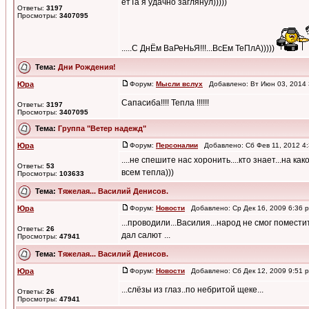
етТа я удачно заглянул)))))
Ответы:
3197
Просмотры:
3407095
.....С ДнЁм ВаРеНьЯ!!!...ВсЕм ТеПлА)))))
Тема:
Дни Рождения!
Юра
Форум:
Мысли вслух
Добавлено: Вт Июн 03, 2014
Сапасиба!!!! Тепла !!!!!!
Ответы:
3197
Просмотры:
3407095
Тема:
Группа "Ветер надежд"
Юра
Форум:
Персоналии
Добавлено: Сб Фев 11, 2012 4
....не спешите нас хоронить....кто знает...на к
Ответы:
53
всем тепла)))
Просмотры:
103633
Тема:
Тяжелая... Василий Денисов.
Юра
Форум:
Новости
Добавлено: Ср Дек 16, 2009 6:36
...проводили...Василия...народ не смог помест
Ответы:
26
дал салют ...
Просмотры:
47941
Тема:
Тяжелая... Василий Денисов.
Юра
Форум:
Новости
Добавлено: Сб Дек 12, 2009 9:51
...слёзы из глаз..по небритой щеке...
Ответы:
26
Просмотры:
47941