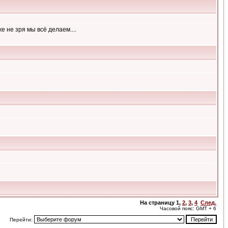
е не зря мы всё делаем....
На страницу
1
,
2
,
3
,
4
След.
Часовой пояс: GMT + 6
Перейти: