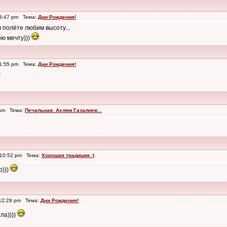
 3:47 pm Тема:
Дни Рождения!
 полёте любим высоту...
ою мечту)))
 1:55 pm Тема:
Дни Рождения!
!
 am Тема:
Печальная. Ахлям Газалиев...
 10:52 pm Тема:
Хорошая традиция :)
р)))
 12:28 pm Тема:
Дни Рождения!
пла))))