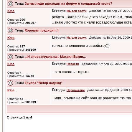
Тема:
Зачем люди приходят на форум о солдатской песне?
Юра
Форум:
Мысли вслух
Добавлено: Пн Апр 27, 2009
ребята ...какая разница кто заходит к нам...гл
Ответы:
206
...знаю ,что тех кто с нами гораздо больше остаё
Просмотры:
291097
Тема:
Хорошая традиция :)
Юра
Форум:
Мысли вслух
Добавлено: Вс Апр 26, 2009 
тепла..пополнению и семейству)))
Ответы:
187
Просмотры:
349100
Тема:
...И снова печальная. Михаил Батин...
Юра
Форум:
Новости
Добавлено: Чт Апр 02, 2009 9:02
....что сказать....горько.
Ответы:
4
Просмотры:
14255
Тема:
Группа "Ветер надежд"
Юра
Форум:
Персоналии
Добавлено: Ср Дек 03, 2008 4
...мдя...ссылка на сайт бош не работает..тю..тю.
Ответы:
53
Просмотры:
103633
Страница
1
из
4