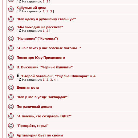
[
На страницу:
1
,
2
]
Кабульский цикл
[
На страницу:
1
,
2
,
3
]
"Как одену я рубашечку стальную"
"Мы выходим на рассвете"
[
На страницу:
1
,
2
]
"Наливник" ("Колонна")
"А на плечах у нас зеленые погоны..."
Песня про Юру Прищепного
В. Высоцкий. "Черные бушлаты"
"Второй батальон", "Ущелье Шинкарак" и &
[
На страницу:
1
,
2
,
3
,
4
]
Девятая рота
"Как у нас в уезде Чаквардак"
Пограничный десант
"А знаешь, кто создатель ВДВ?"
"Прощайте, горы!"
Артиллерия бьет по своим