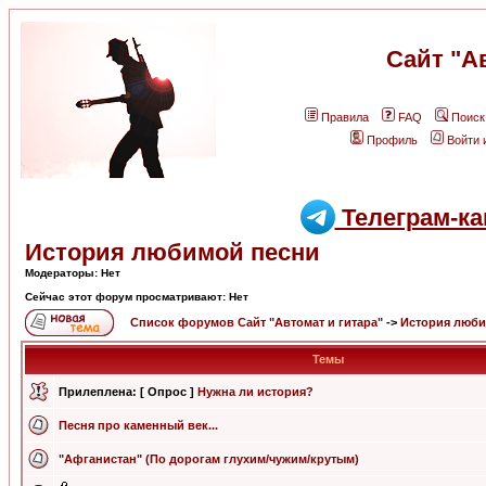
Сайт "А
Правила
FAQ
Поиск
Профиль
Войти 
Телеграм-ка
История любимой песни
Модераторы: Нет
Сейчас этот форум просматривают: Нет
Список форумов Сайт "Автомат и гитара"
->
История люби
Темы
Прилеплена:
[ Опрос ]
Нужна ли история?
Песня про каменный век...
"Афганистан" (По дорогам глухим/чужим/крутым)