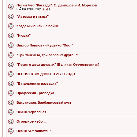
Песни 4-го "Каскада". С. Демяшов и И. Морозов
[
На страницу:
1
,
2
]
"Автомат и гитара"
Когда мы были на войне...
"Нюрка"
Виктор Павлович Куценко "Хост"
"Три танкиста, три весёлых друга..."
"Песня о двух друзьях" (Великая Отечественная)
ПЕСНЯ РАЗВЕДЧИКОВ 217 ГВ.ПДП
"Батальонная разведка"
Профессия - разведка
Баксанская, Барбарисовый куст
Чечня-Червленая
Огромное небо ...
Песня "Афганистан"