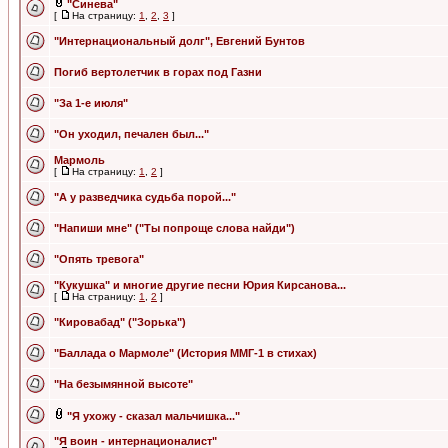
"Синева"
[
На страницу:
1
,
2
,
3
]
"Интернациональный долг", Евгений Бунтов
Погиб вертолетчик в горах под Газни
"За 1-е июля"
"Он уходил, печален был..."
Мармоль
[
На страницу:
1
,
2
]
"А у разведчика судьба порой..."
"Напиши мне" ("Ты попроще слова найди")
"Опять тревога"
"Кукушка" и многие другие песни Юрия Кирсанова...
[
На страницу:
1
,
2
]
"Кировабад" ("Зорька")
"Баллада о Мармоле" (История ММГ-1 в стихах)
"На безымянной высоте"
"Я ухожу - сказал мальчишка..."
"Я воин - интернационалист"