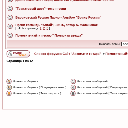
"Гранатовый цвет"--текст песни
Бароновский Руслан Паоло - Альбом "Воину России"
Песни команды "Алтай", 1981г., автор А. Малашёнок
[
На страницу:
1
,
2
,
3
]
Помогите найти песню " Полярная звезда"
Показать темы:
Список форумов Сайт "Автомат и гитара"
->
Помогите най
Страница
1
из
12
Новые сообщения
Нет новых сообщений
Новые сообщения [ Популярная тема ]
Нет новых сообщений [ Популярная 
Новые сообщения [ Тема закрыта ]
Нет новых сообщений [ Тема закрыта