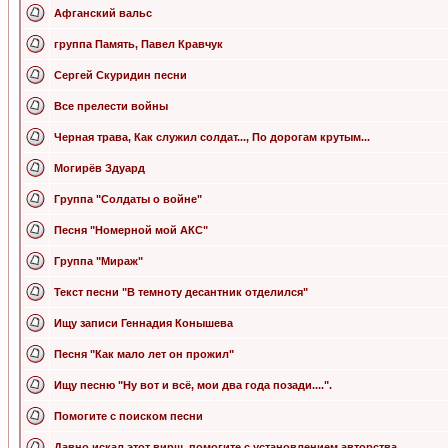
Афганский вальс
группа Память, Павел Кравчук
Сергей Скуридин песни
Все прелести войны
Черная трава, Как служил солдат..., По дорогам крутым...
Могирёв Здуард
Группа "Солдаты о войне"
Песня "Номерной мой АКС"
Группа "Мираж"
Текст песни "В темноту десантник отделился"
Ищу записи Геннадия Конышева
Песня "Как мало лет он прожил"
Ищу песню "Ну вот и всё, мои два года позади....".
Помогите с поиском песни
Давно искал этот вирш, помогите с установлением авторства.