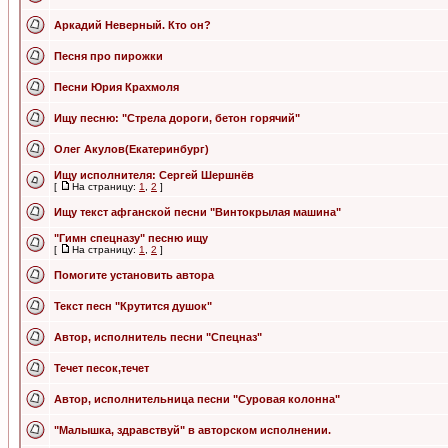
Аркадий Неверный. Кто он?
Песня про пирожки
Песни Юрия Крахмоля
Ищу песню: "Стрела дороги, бетон горячий"
Олег Акулов(Екатеринбург)
Ищу исполнителя: Сергей Шершнёв
[
На страницу:
1
,
2
]
Ищу текст афганской песни "Винтокрылая машина"
"Гимн спецназу" песню ищу
[
На страницу:
1
,
2
]
Помогите установить автора
Текст песн "Крутится душок"
Автор, исполнитель песни "Спецназ"
Течет песок,течет
Автор, исполнительница песни "Суровая колонна"
"Малышка, здравствуй" в авторском исполнении.