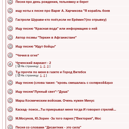
Песня про день рождения, тельняжку и берет
ищу ноты к песне про Варяг А. Харчикова "Я корабль боев
Гастроли Шурави-кто поёт,если не Ерёмин?(по отрывку)
Ищу песню "Красная вода" или информацию о ней
Автор поэмы "Теркин в Афганистане"
Ищу песню "Идут бойцы"
"Чечня в огне"
Чеченский вариант - 2
[
На страницу:
1
,
2
,
3
]
Ты прочти по меня в газете и Город Витебск
[
На страницу:
1
,
2
]
Ищу песню (слова такие: "кровь смешалась с соляркой&quo
Ищу песню"Лунный свет"-"Душа"
Марш Космическим войскам. Очень нужен Минус
Каскад- поиск...Ты прикрывал меня тогда И говорил стреляй...
М.Мосунов, Ю.Зорин -За того парня ("Виктория", Мос
Песня со словами "Десантник - это сила"