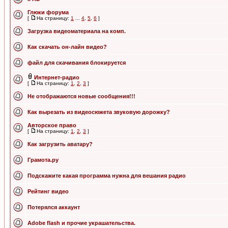
Глюки форума
[
На страницу:
1
...
4
,
5
,
6
]
Загрузка видеоматериала на комп.
Как скачать он-лайн видео?
файл для скачивания блокируется
Интернет-радио
[
На страницу:
1
,
2
,
3
]
Не отображаются новые сообщения!!!
Как вырезать из видеосюжета звуковую дорожку?
Авторское право
[
На страницу:
1
,
2
,
3
]
Как загрузить аватару?
Грамота.ру
Подскажите какая программа нужна для вешания радио
Рейтинг видео
Потерялся аккаунт
Adobe flash и прочие украшательства.