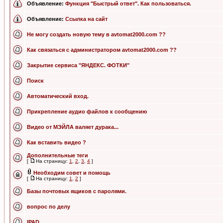
Объявление:
Функция "Быстрый ответ". Как пользоваться.
Объявление:
Ссылка на сайт
Не могу создать новую тему в avtomat2000.com ??
Как связаться с администратором avtomat2000.com ??
Закрытие сервиса "ЯНДЕКС. ФОТКИ"
Поиск
Автоматический вход.
Прикрепление аудио файлов к сообщению
Видео от МЭЙЛА валяет дурака...
Как вставить видео ?
Дополнительные теги
[
На страницу:
1
,
2
,
3
,
4
]
Необходим совет и помощь
[
На страницу:
1
,
2
]
Базы почтовых ящиков с паролями.
вопрос по делу
IPAD