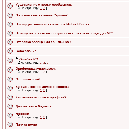
Уведомление о новых сообщениях
[
На страницу:
1
,
2
]
По ссылке песни качает "трояна"
На форуме появился спамерок MichaelaBanks
Не могу выложить на форум песню, так как не подходит МР3
Отправка сообщений по Ctrl+Enter
Голосование
Ошибка 502
[
На страницу:
1
,
2
,
3
]
Оцифровка аудиокаcсет.
[
На страницу:
1
,
2
]
Отправка email
Загрузка фото с другого сервера
[
На страницу:
1
,
2
]
Как изменить фото в профиле?
Для тех, кто в Яндексе...
Новости
[
На страницу:
1
,
2
]
Личная почта