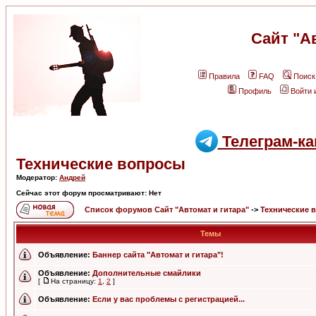
Сайт "А
Правила
FAQ
Поиск
Профиль
Войти 
Телеграм-ка
Технические вопросы
Модератор:
Андрей
Сейчас этот форум просматривают: Нет
Список форумов Сайт "Автомат и гитара"
->
Технические 
Темы
Объявление:
Баннер сайта "Автомат и гитара"!
Объявление:
Дополнительные смайлики
[
На страницу:
1
,
2
]
Объявление:
Если у вас проблемы с регистрацией...