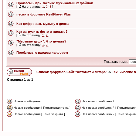
Проблемы при закачке музыкальных файлов
[
На страницу:
1
,
2
,
3
]
песни в формате RealPlayer Plus
Как цифровать музыку с диска
Как загрузить фото в письмо?
[
На страницу:
1
,
2
]
"Мертвые души". Что делать?
[
На страницу:
1
,
2
]
Проблемы с входом на форум
Показать темы:
Список форумов Сайт "Автомат и гитара"
->
Технические 
Страница
1
из
1
Новые сообщения
Нет новых сообщений
Новые сообщения [ Популярная тема ]
Нет новых сообщений [ Популярная 
Новые сообщения [ Тема закрыта ]
Нет новых сообщений [ Тема закрыта