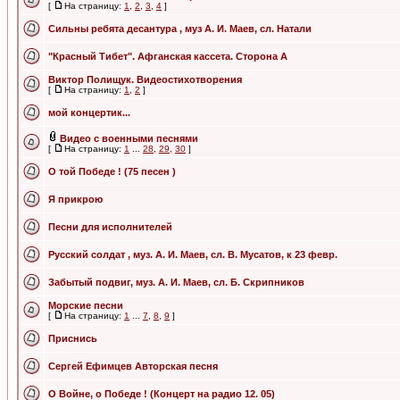
[
На страницу:
1
,
2
,
3
,
4
]
Сильны ребята десантура , муз А. И. Маев, сл. Натали
"Красный Тибет". Афганская кассета. Сторона А
Виктор Полищук. Видеостихотворения
[
На страницу:
1
,
2
]
мой концертик...
Видео с военными песнями
[
На страницу:
1
...
28
,
29
,
30
]
О той Победе ! (75 песен )
Я прикрою
Песни для исполнителей
Русский солдат , муз. А. И. Маев, сл. В. Мусатов, к 23 февр.
Забытый подвиг, муз. А. И. Маев, сл. Б. Скрипников
Морские песни
[
На страницу:
1
...
7
,
8
,
9
]
Приснись
Сергей Ефимцев Авторская песня
О Войне, о Победе ! (Концерт на радио 12. 05)