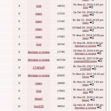
Пн Фев 11, 2019 2:25 pm
4
Geb
19515
Geb
Ср Окт 03, 2018 6:12 pm
0
maev
17216
maev
Вт Авг 21, 2018 10:25 pm
0
maev
17142
maev
Сб Май 05, 2018 11:26 pm
0
maev
17601
maev
Пт Фев 23, 2018 10:09 pm
1
maev
17283
maev
Пт Янв 26, 2018 9:38 pm
9
Geb
33704
Автомат и гитара
Сб Янв 13, 2018 6:49 pm
0
Автомат и гитара
17795
Автомат и гитара
Пт Ноя 24, 2017 8:39 pm
Автомат и гитара
45
187154
avtomat2000comgo
Вс Сен 03, 2017 7:12 pm
0
СТАРЫЙ
19047
СТАРЫЙ
Чт Июн 01, 2017 10:10 pm
Автомат и гитара
29
92920
Тигра
Вт Фев 21, 2017 7:20 am
0
maev
18959
maev
Вт Фев 21, 2017 3:41 am
0
Geb
17843
Geb
Вс Ноя 20, 2016 1:44 pm
0
Амант
18546
Амант
Ср Ноя 16, 2016 7:38 pm
11
host133
39812
Автомат и гитара