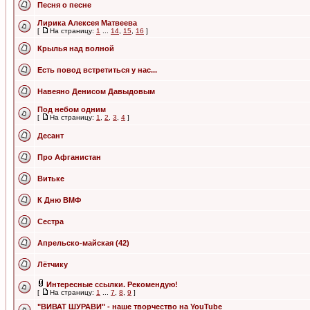
Песня о песне
Лирика Алексея Матвеева
[
На страницу:
1
...
14
,
15
,
16
]
Крылья над волной
Есть повод встретиться у нас...
Навеяно Денисом Давыдовым
Под небом одним
[
На страницу:
1
,
2
,
3
,
4
]
Десант
Про Афганистан
Витьке
К Дню ВМФ
Сестра
Апрельско-майская (42)
Лётчику
Интересные ссылки. Рекомендую!
[
На страницу:
1
...
7
,
8
,
9
]
"ВИВАТ ШУРАВИ" - наше творчество на YouTube