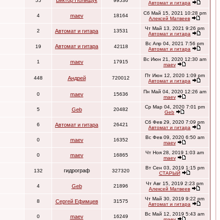
Виктор Полищук
55
99536
Автомат и гитара
Сб Май 15, 2021 10:28 pm
4
maev
18164
Алексей Матвеев
Чт Май 13, 2021 9:26 pm
2
Автомат и гитара
13531
Автомат и гитара
Вс Апр 04, 2021 7:56 pm
Автомат и гитара
19
42118
Автомат и гитара
Вс Июн 21, 2020 12:30 am
1
maev
17915
maev
Пт Июн 12, 2020 1:09 pm
448
Андрей
720012
Автомат и гитара
Пн Май 04, 2020 12:26 am
0
maev
15636
maev
Ср Мар 04, 2020 7:01 pm
5
Geb
20482
Geb
Сб Фев 29, 2020 7:09 pm
6
Автомат и гитара
26421
Автомат и гитара
Вс Фев 09, 2020 6:50 am
0
maev
16352
maev
Чт Ноя 28, 2019 1:03 am
0
maev
16865
maev
Вт Сен 03, 2019 1:15 pm
гидрограф
132
327320
СТАРЫЙ
Чт Авг 15, 2019 2:23 pm
4
Geb
21896
Алексей Матвеев
Чт Май 30, 2019 9:22 pm
8
Сергей Ефимцев
31575
Автомат и гитара
Вс Май 12, 2019 5:43 am
0
maev
16249
maev