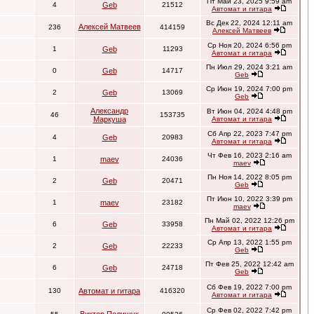
Пт Май 23, 2025 9:59 am
4
Geb
21512
Автомат и гитара
Вс Дек 22, 2024 12:11 am
Алексей Матвеев
236
414159
Алексей Матвеев
Ср Ноя 20, 2024 6:56 pm
1
Geb
11293
Автомат и гитара
Пн Июл 29, 2024 3:21 am
0
Geb
14717
Geb
Ср Июн 19, 2024 7:00 pm
2
Geb
13069
Geb
Александр
Вт Июн 04, 2024 4:48 pm
46
153735
Маркуша
Автомат и гитара
Сб Апр 22, 2023 7:47 pm
4
Geb
20983
Автомат и гитара
Чт Фев 16, 2023 2:16 am
1
maev
24036
maev
Пн Ноя 14, 2022 8:05 pm
2
Geb
20471
Geb
Пт Июн 10, 2022 3:39 pm
1
maev
23182
maev
Пн Май 02, 2022 12:26 pm
6
Geb
33958
Автомат и гитара
Ср Апр 13, 2022 1:55 pm
2
Geb
22233
Geb
Пт Фев 25, 2022 12:42 am
6
Geb
24718
Geb
Сб Фев 19, 2022 7:00 pm
130
Автомат и гитара
416320
Автомат и гитара
Ср Фев 02, 2022 7:42 pm