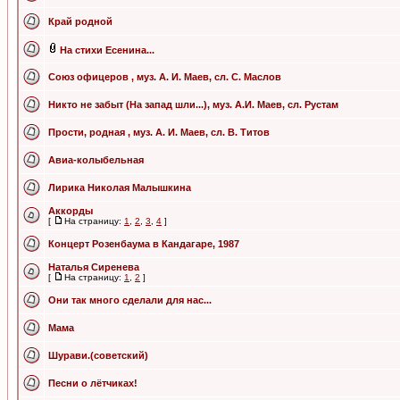
Край родной
На стихи Есенина...
Союз офицеров , муз. А. И. Маев, сл. С. Маслов
Никто не забыт (На запад шли...), муз. А.И. Маев, сл. Рустам
Прости, родная , муз. А. И. Маев, сл. В. Титов
Авиа-колыбельная
Лирика Николая Малышкина
Аккорды
[
На страницу:
1
,
2
,
3
,
4
]
Концерт Розенбаума в Кандагаре, 1987
Наталья Сиренева
[
На страницу:
1
,
2
]
Они так много сделали для нас...
Мама
Шурави.(советский)
Песни о лётчиках!