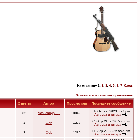
На страницу
1
,
2
,
3
,
4
,
5
,
6
,
7
След.
Отметить все темы как прочтённые
Ответы
Автор
Просмотры
Последнее сообщение
Пт Окт 27, 2023 8:27 pm
Александр Щ.
32
133423
Автомат и гитара
Ср Апр 29, 2026 5:45 pm
1
Geb
1228
Автомат и гитара
Пн Апр 27, 2026 5:46 pm
3
Geb
1385
Автомат и гитара