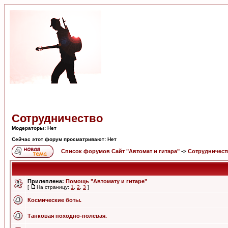
Сотрудничество
Модераторы: Нет
Сейчас этот форум просматривают: Нет
Список форумов Сайт "Автомат и гитара"
->
Сотрудничест
Прилеплена:
Помощь "Автомату и гитаре"
[
На страницу:
1
,
2
,
3
]
Космические боты.
Танковая походно-полевая.