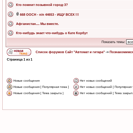
Кто помнит позывной город-3?
668 ООСН - п/п 44653 - ИЩУ ВСЕХ !!!
Афганистан.... Мы вместе.
Кто-нибудь знает что-нибудь о Кате Корбут
Показать темы:
Список форумов Сайт "Автомат и гитара"
->
Познакомимся
Страница
1
из
1
Новые сообщения
Нет новых сообщений
Новые сообщения [ Популярная тема ]
Нет новых сообщений [ Популярная 
Новые сообщения [ Тема закрыта ]
Нет новых сообщений [ Тема закрыта