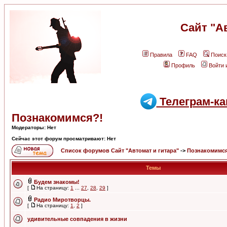
Сайт "А
Правила
FAQ
Поиск
Профиль
Войти 
Телеграм-ка
Познакомимся?!
Модераторы: Нет
Сейчас этот форум просматривают: Нет
Список форумов Сайт "Автомат и гитара"
->
Познакомимся
Темы
Будем знакомы!
[
На страницу:
1
...
27
,
28
,
29
]
Радио Миротворцы.
[
На страницу:
1
,
2
]
удивительные совпадения в жизни