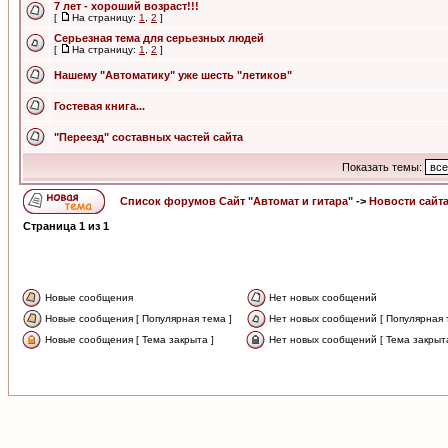
7 лет - хороший возраст!!!
[
На страницу:
1
,
2
]
Серьезная тема для серьезных людей
[
На страницу:
1
,
2
]
Нашему "Автоматику" уже шесть "летиков"
Гостевая книга...
"Переезд" составных частей сайта
Показать темы:
Список форумов Сайт "Автомат и гитара"
->
Новости сайт
Страница
1
из
1
Новые сообщения
Нет новых сообщений
Новые сообщения [ Популярная тема ]
Нет новых сообщений [ Популярная 
Новые сообщения [ Тема закрыта ]
Нет новых сообщений [ Тема закрыта