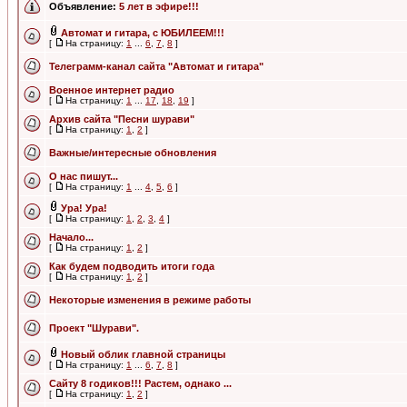
Объявление:
5 лет в эфире!!!
Автомат и гитара, с ЮБИЛЕЕМ!!!
[
На страницу:
1
...
6
,
7
,
8
]
Телеграмм-канал сайта "Автомат и гитара"
Военное интернет радио
[
На страницу:
1
...
17
,
18
,
19
]
Архив сайта "Песни шурави"
[
На страницу:
1
,
2
]
Важные/интересные обновления
О нас пишут...
[
На страницу:
1
...
4
,
5
,
6
]
Ура! Ура!
[
На страницу:
1
,
2
,
3
,
4
]
Начало...
[
На страницу:
1
,
2
]
Как будем подводить итоги года
[
На страницу:
1
,
2
]
Некоторые изменения в режиме работы
Проект "Шурави".
Новый облик главной страницы
[
На страницу:
1
...
6
,
7
,
8
]
Сайту 8 годиков!!! Растем, однако ...
[
На страницу:
1
,
2
]