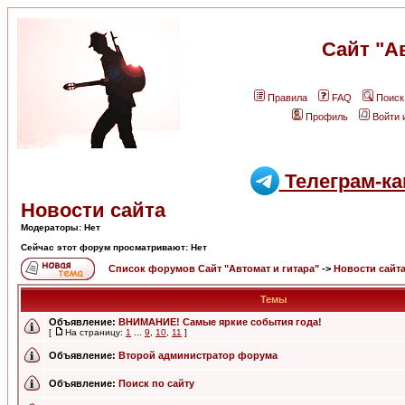
Сайт "А
Правила
FAQ
Поиск
Профиль
Войти 
Телеграм-ка
Новости сайта
Модераторы: Нет
Сейчас этот форум просматривают: Нет
Список форумов Сайт "Автомат и гитара"
->
Новости сайт
Темы
Объявление:
ВНИМАНИЕ! Самые яркие события года!
[
На страницу:
1
...
9
,
10
,
11
]
Объявление:
Второй администратор форума
Объявление:
Поиск по сайту