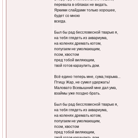
перевала в облаках не видать.
Яркими слайдами только хорошее,
будет со мною
всегда.
Был бы рад бессловесной тварью я,
на тебя глядеть из аквариума,
на коленях дремать котом,
попугаем не умолкающим,
псом, хвостом
пред тобой виляющим,
твой готов караулить дом.
Всё едино теперь мне, сума,тюрьма...
Птицу Жар, не сумел удержать!
Маловато Всевышний мне дал ума,
взаймы уже поздно брать.
Был бы рад бессловесной тварью я,
на тебя глядеть из аквариума,
на коленях дремать котом,
попугаем не умолкающим,
псом, хвостом
пред тобой виляющим,
твой готов караулить дом.