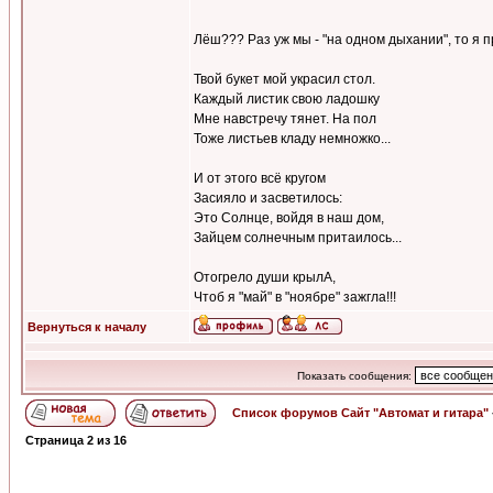
Лёш??? Раз уж мы - "на одном дыхании", то я
Твой букет мой украсил стол.
Каждый листик свою ладошку
Мне навстречу тянет. На пол
Тоже листьев кладу немножко...
И от этого всё кругом
Засияло и засветилось:
Это Солнце, войдя в наш дом,
Зайцем солнечным притаилось...
Отогрело души крылА,
Чтоб я "май" в "ноябре" зажгла!!!
Вернуться к началу
Показать сообщения:
Список форумов Сайт "Автомат и гитара"
Страница
2
из
16