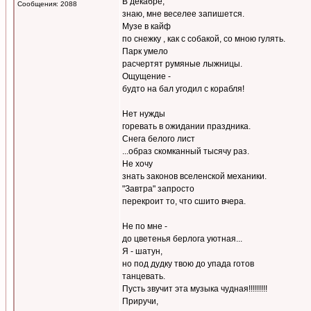
В декабре,
Сообщения: 2088
знаю, мне веселее запишется.
Музе в кайф
по снежку , как с собакой, со мною гулять.
Парк умело
расчертят румяные лыжницы.
Ощущение -
будто на бал угодил с корабля!
Нет нужды
горевать в ожидании праздника.
Снега белого лист
...образ скомканный тысячу раз.
Не хочу
знать законов вселенской механики.
"Завтра" запросто
перекроит то, что сшито вчера.
Не по мне -
до цветенья берлога уютная...
Я - шатун,
но под дудку твою до упада готов
танцевать.
Пусть звучит эта музыка чудная!!!!!!!!!
Приручи,