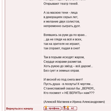
Открывают театр теней.
А за маскою тени - лица
в декорациях серых лет,
и желание двух солистов,
непременно сыграть дуэт.
Взявшись за руки да по краю...
.. да не глядя на всё и всех,
так на зрителя не играют,
так сгорают, падая в снег!
Так в порыве исходят жаром,
Сердце искрами разметав.
Хоть рукою до звёзд – всё даром!...
Без сует и земных оправ.
И весной из под снега веет!
Пусть душа - в лоскуты! К чертям…
Станиславский сказал бы ,,ВЕРЮ!!!,,
Кто посмеет « НЕ ВЕРИТЬ» нам???
(Алексей Матвеев и Ирина Александрович)
Вернуться к началу