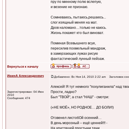
пру по минному полю вслепую,
и везение не признаю.
Сомневаюсь, пытаюсь,решаюсь...
слог изящный меняя на мат.
Дров наломано....только не каюсь.
Жизнь покажет кто был виноват.
Поминая Всевышнего всуе,
пересилив похмельный мандраж,
в замерзающих лужах рисую
фантастический лунный пейзаж.
Вернуться к началу
ИринА Александрович
Добавлено: Вс Ноя 14, 2010 2:22 am
Заголовок соо
Алексей! Я тут немного "похулиганила" над тво
Прости, ладно?
Зарегистрирован: 04 Июн
2010
Был "ТВОЙ", а стал "НАШ" - смотри:
Сообщения: 474
(«НЕ МОЁ», НО РОДНОЕ… ДО БОЛИ!)
Отзвенел листобОй осенний…
В день морозный – ещё ценней!!! -
На хрустящей простыни тени