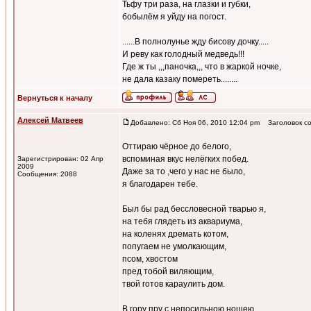
Тьфу три раза, на глазки и губки,
бобылём я уйду на погост.
......В полнолунье жду бисову дочку.....
И реву как голодный медведь!!!
Где ж ты ,,,паночка,,, что в жаркой ночке,
не дала казаку помереть........
Вернуться к началу
Алексей Матвеев
Добавлено: Сб Ноя 06, 2010 12:04 pm
Заголовок со
Оттираю чёрное до белого,
вспоминая вкус нелёгких побед.
Зарегистрирован: 02 Апр
2009
Даже за то ,чего у нас не было,
Сообщения: 2088
я благодарен тебе.
Был бы рад бессловесной тварью я,
на тебя глядеть из аквариума,
на коленях дремать котом,
попугаем не умолкающим,
псом, хвостом
пред тобой виляющим,
твой готов караулить дом.
В гору пру с непосильною ношею,