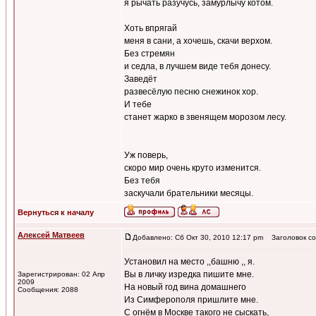
я рычать разучусь, замурлычу котом.
Хоть впрягай
меня в сани, а хочешь, скачи верхом.
Без стремян
и седла, в лучшем виде тебя донесу.
Заведёт
развесёлую песню снежинок хор.
И тебе
станет жарко в звенящем морозом лесу.
Уж поверь,
скоро мир очень круто изменится.
Без тебя
заскучали брательники месяцы.
Вернуться к началу
Алексей Матвеев
Добавлено: Сб Окт 30, 2010 12:17 pm
Заголовок со
Установил на место ,,башню ,, я.
Вы в личку изредка пишите мне.
Зарегистрирован: 02 Апр
2009
На новый год вина домашнего
Сообщения: 2088
Из Симферополя пришлите мне.
С огнём в Москве такого не сыскать,