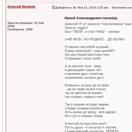
Алексей Матвеев
Добавлено: Вс Ноя 14, 2010 2:33 am
Заголовок соо
ИринА Александрович писал(а):
Зарегистрирован: 02 Апр
Алексей! Я тут немного "похулиганила" над 
2009
Прости, ладно?
Сообщения: 2088
Был "ТВОЙ", а стал "НАШ" - смотри:
(«НЕ МОЁ», НО РОДНОЕ… ДО БОЛИ!)
Отзвенел листобОй осенний…
В день морозный – ещё ценней!!! -
На хрустящей простыни тени
Открывают театр теней.
А за маскою тени - лица
в декорациях серых лет,
и желание двух солистов,
непременно сыграть дуэт.
Взявшись за руки да по краю...
.. да не глядя на всё и всех,
так на зрителя не играют,
так сгорают, падая в снег!
Так в порыве исходят жаром,
Сердце искрами разметав.
Хоть рукою до звёзд – всё даром!...
Без сует и земных оправ.
И весной из под снега веет!
Пусть душа - в лоскуты! К чертям…
Станиславский сказал бы ,,ВЕРЮ!!!,,