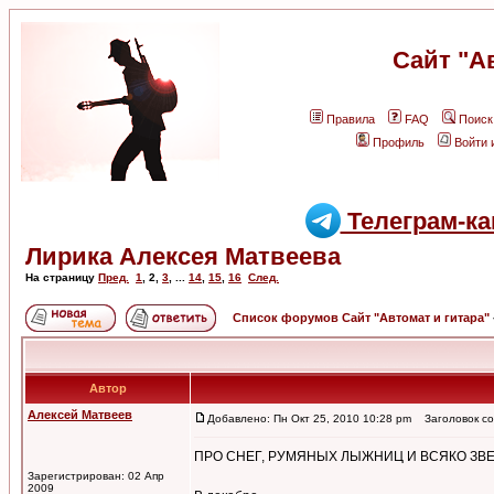
Сайт "А
Правила
FAQ
Поиск
Профиль
Войти 
Телеграм-ка
Лирика Алексея Матвеева
На страницу
Пред.
1
,
2
,
3
, ...
14
,
15
,
16
След.
Список форумов Сайт "Автомат и гитара"
Автор
Алексей Матвеев
Добавлено: Пн Окт 25, 2010 10:28 pm
Заголовок со
ПРО СНЕГ, РУМЯНЫХ ЛЫЖНИЦ И ВСЯКО ЗВЕ
Зарегистрирован: 02 Апр
2009