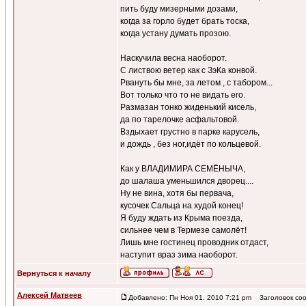
пить буду мизерными дозами,
когда за горло будет брать тоска,
когда устану думать прозою.
Наскучила весна наоборот.
С листвою ветер как с ЗэКа конвой.
Рвануть бы мне, за летом , с табором...
Вот только что то не видать его.
Размазан тонко жиденький кисель,
да по тарелочке асфальтовой.
Вздыхает грустно в парке карусель,
и дождь , без ног,идёт по кольцевой.
Как у ВЛАДИМИРА СЕМЁНЫЧА,
до шалаша уменьшился дворец....
Ну не вина, хотя бы первача,
кусочек Сальца на худой конец!
Я буду ждать из Крыма поезда,
сильнее чем в Термезе самолёт!
Лишь мне гостинец проводник отдаст,
наступит враз зима наоборот.
Вернуться к началу
Алексей Матвеев
Добавлено: Пн Ноя 01, 2010 7:21 pm
Заголовок соо