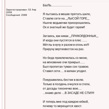
БЫЛЬ............................
Зарегистрирован: 02 Апр
2009
Я пытаюсь в мешке прятать шило,
Сообщения: 2088
Ставлю сети на ,,,ЛЫСОЙ ГОРЕ,,,
Нынче ведьмочки прихорошились.
Ох и знатный же будет гарем!!
Затаюсь, как никак ,,,ПРИКОРДОННЫК,,,
И когда они пустятся в пляс .......
Мётлы в кучу и разом в огонь их!!!
Приручу вертихвосток на раз.
Но беда приключилась со мною,
на мгновение очи прикрыл.......
Был пропитан туман сон травою.
Ставил сети..... в капкан угодил.
Покуражились бестии в волю.
Только в полдень очнулся в степи,
от досады тихонечко вою.....
...знамо дело ....В ЗАСАДЕ НЕ СПИ!!!!
И теперь мне под каждою юбкой,
почему то мерещится хвост.