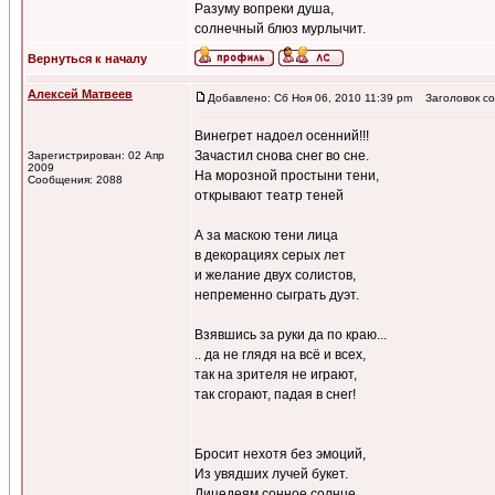
Разуму вопреки душа,
солнечный блюз мурлычит.
Вернуться к началу
Алексей Матвеев
Добавлено: Сб Ноя 06, 2010 11:39 pm
Заголовок со
Винегрет надоел осенний!!!
Зачастил снова снег во сне.
Зарегистрирован: 02 Апр
2009
На морозной простыни тени,
Сообщения: 2088
открывают театр теней
А за маскою тени лица
в декорациях серых лет
и желание двух солистов,
непременно сыграть дуэт.
Взявшись за руки да по краю...
.. да не глядя на всё и всех,
так на зрителя не играют,
так сгорают, падая в снег!
Бросит нехотя без эмоций,
Из увядших лучей букет.
Лицедеям сонное солнце