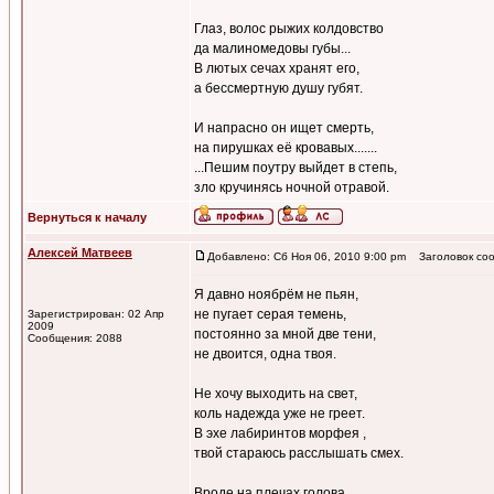
Глаз, волос рыжих колдовство
да малиномедовы губы...
В лютых сечах хранят его,
а бессмертную душу губят.
И напрасно он ищет смерть,
на пирушках её кровавых.......
...Пешим поутру выйдет в степь,
зло кручинясь ночной отравой.
Вернуться к началу
Алексей Матвеев
Добавлено: Сб Ноя 06, 2010 9:00 pm
Заголовок соо
Я давно ноябрём не пьян,
не пугает серая темень,
Зарегистрирован: 02 Апр
2009
постоянно за мной две тени,
Сообщения: 2088
не двоится, одна твоя.
Не хочу выходить на свет,
коль надежда уже не греет.
В эхе лабиринтов морфея ,
твой стараюсь расслышать смех.
Вроде на плечах голова,