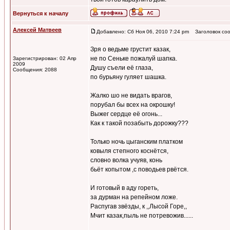
Вернуться к началу
Алексей Матвеев
Добавлено: Сб Ноя 06, 2010 7:24 pm
Заголовок соо
Зря о ведьме грустит казак,
не по Сеньке пожалуй шапка.
Зарегистрирован: 02 Апр
2009
Душу съели её глаза,
Сообщения: 2088
по бурьяну гуляет шашка.
Жалко шо не видать врагов,
порубал бы всех на окрошку!
Выжег сердце её огонь...
Как к такой позабыть дорожку???
Только ночь цыганским платком
ковыля степного коснётся,
словно волка учуяв, конь
бьёт копытом ,с поводьев рвётся.
И готовый в аду гореть,
за дурман на репейном ложе.
Распугав звёзды, к ,,Лысой Горе,,
Мчит казак,пыль не потревожив......