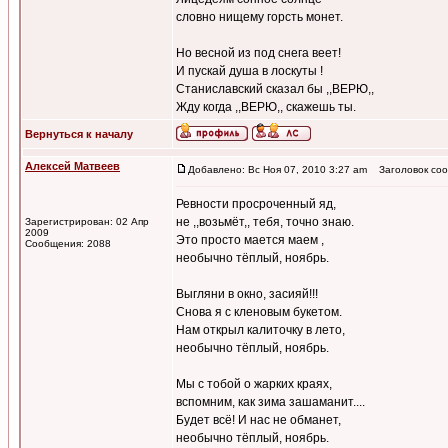
словно нищему горсть монет.
Но весной из под снега веет!
И пускай душа в лоскуты !
Станиславский сказал бы ,,ВЕРЮ,,
Жду когда ,,ВЕРЮ,, скажешь ты.
Вернуться к началу
Алексей Матвеев
Добавлено: Вс Ноя 07, 2010 3:27 am
Заголовок соо
Ревности просроченный яд,
не ,,возьмёт,, тебя, точно знаю.
Зарегистрирован: 02 Апр
2009
Это просто мается маем ,
Сообщения: 2088
необычно тёплый, ноябрь.
Выгляни в окно, засияй!!!
Снова я с кленовым букетом.
Нам открыл калиточку в лето,
необычно тёплый, ноябрь.
Мы с тобой о жарких краях,
вспомним, как зима зашаманит....
Будет всё! И нас не обманет,
необычно тёплый, ноябрь.