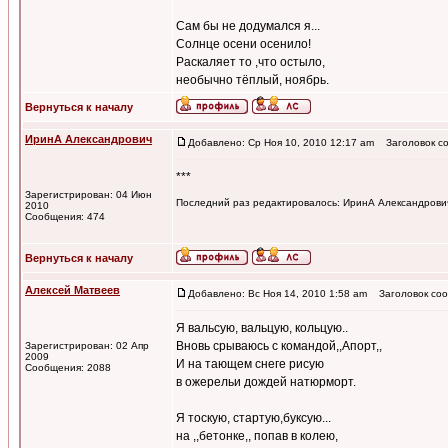
Сам бы не додумался я...
Солнце осени осенило!
Раскаляет то ,что остыло,
необычно тёплый, ноябрь.
Вернуться к началу
ИринА Александрович
Добавлено: Ср Ноя 10, 2010 12:17 am
Заголовок со
***
Зарегистрирован: 04 Июн
Последний раз редактировалось: ИринА Александрович 
2010
Сообщения: 474
Вернуться к началу
Алексей Матвеев
Добавлено: Вс Ноя 14, 2010 1:58 am
Заголовок соо
Я вальсую, вальцую, кольцую..
Вновь срываюсь с командой,,Апорт,,
Зарегистрирован: 02 Апр
2009
И на тающем снеге рисую
Сообщения: 2088
в ожерельи дождей натюрморт.
Я тоскую, стартую,буксую...
на ,,бетонке,, попав в колею,