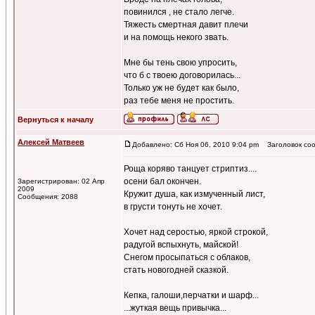
повинился , не стало легче.
Тяжесть смертная давит плечи
и на помощь некого звать.
Мне бы тень свою упросить,
что б с твоею договорилась...
Только уж не будет как было,
раз тебе меня не простить.
Вернуться к началу
Алексей Матвеев
Добавлено: Сб Ноя 06, 2010 9:04 pm
Заголовок соо
Роща коряво танцует стриптиз....
осени бал окончен.
Зарегистрирован: 02 Апр
2009
Кружит душа, как измученный лист,
Сообщения: 2088
в грусти тонуть не хочет.
Хочет над серостью, яркой строкой,
радугой вспыхнуть, майской!
Снегом просыпаться с облаков,
стать новогодней сказкой.
Кепка, галоши,перчатки и шарф...
...жуткая вещь привычка...