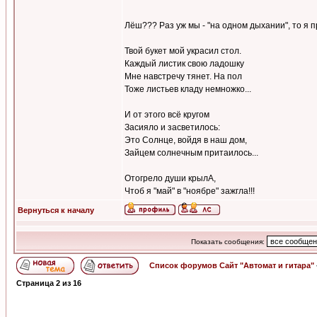
Лёш??? Раз уж мы - "на одном дыхании", то я
Твой букет мой украсил стол.
Каждый листик свою ладошку
Мне навстречу тянет. На пол
Тоже листьев кладу немножко...
И от этого всё кругом
Засияло и засветилось:
Это Солнце, войдя в наш дом,
Зайцем солнечным притаилось...
Отогрело души крылА,
Чтоб я "май" в "ноябре" зажгла!!!
Вернуться к началу
Показать сообщения:
Список форумов Сайт "Автомат и гитара"
Страница
2
из
16