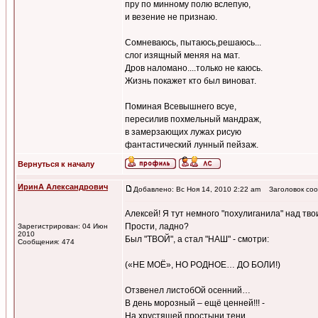
пру по минному полю вслепую,
и везение не признаю.
Сомневаюсь, пытаюсь,решаюсь...
слог изящный меняя на мат.
Дров наломано....только не каюсь.
Жизнь покажет кто был виноват.
Поминая Всевышнего всуе,
пересилив похмельный мандраж,
в замерзающих лужах рисую
фантастический лунный пейзаж.
Вернуться к началу
ИринА Александрович
Добавлено: Вс Ноя 14, 2010 2:22 am
Заголовок соо
Алексей! Я тут немного "похулиганила" над тво
Прости, ладно?
Зарегистрирован: 04 Июн
2010
Был "ТВОЙ", а стал "НАШ" - смотри:
Сообщения: 474
(«НЕ МОЁ», НО РОДНОЕ… ДО БОЛИ!)
Отзвенел листобОй осенний…
В день морозный – ещё ценней!!! -
На хрустящей простыни тени