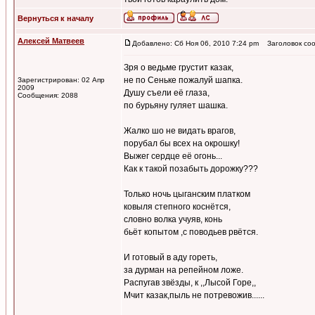
Вернуться к началу
Алексей Матвеев
Добавлено: Сб Ноя 06, 2010 7:24 pm
Заголовок соо
Зря о ведьме грустит казак,
не по Сеньке пожалуй шапка.
Зарегистрирован: 02 Апр
2009
Душу съели её глаза,
Сообщения: 2088
по бурьяну гуляет шашка.
Жалко шо не видать врагов,
порубал бы всех на окрошку!
Выжег сердце её огонь...
Как к такой позабыть дорожку???
Только ночь цыганским платком
ковыля степного коснётся,
словно волка учуяв, конь
бьёт копытом ,с поводьев рвётся.
И готовый в аду гореть,
за дурман на репейном ложе.
Распугав звёзды, к ,,Лысой Горе,,
Мчит казак,пыль не потревожив......