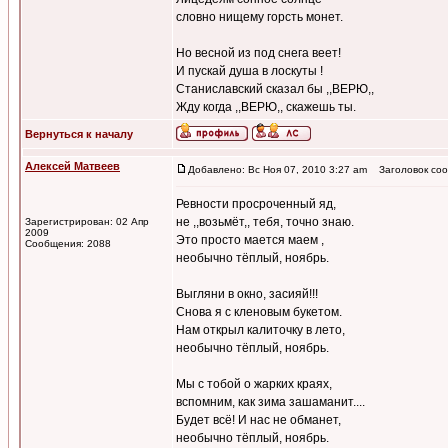
словно нищему горсть монет.
Но весной из под снега веет!
И пускай душа в лоскуты !
Станиславский сказал бы ,,ВЕРЮ,,
Жду когда ,,ВЕРЮ,, скажешь ты.
Вернуться к началу
Алексей Матвеев
Добавлено: Вс Ноя 07, 2010 3:27 am
Заголовок соо
Ревности просроченный яд,
не ,,возьмёт,, тебя, точно знаю.
Зарегистрирован: 02 Апр
2009
Это просто мается маем ,
Сообщения: 2088
необычно тёплый, ноябрь.
Выгляни в окно, засияй!!!
Снова я с кленовым букетом.
Нам открыл калиточку в лето,
необычно тёплый, ноябрь.
Мы с тобой о жарких краях,
вспомним, как зима зашаманит....
Будет всё! И нас не обманет,
необычно тёплый, ноябрь.