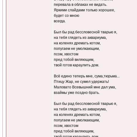
перевала в облаках не видать.
Яркими слайдами только хорошее,
будет со мною
всегда.
Был бы рад бессловесной тварью я,
на тебя глядеть из аквариума,
на коленях дремать котом,
попугаем не умолкающим,
псом, хвостом
пред тобой виляющим,
твой готов караулить дом.
Всё едино теперь мне, сума,тюрьма...
Птицу Жар, не сумел удержать!
Маловато Всевышний мне дал ума,
взаймы уже поздно брать.
Был бы рад бессловесной тварью я,
на тебя глядеть из аквариума,
на коленях дремать котом,
попугаем не умолкающим,
псом, хвостом
пред тобой виляющим,
твой готов караулить дом.