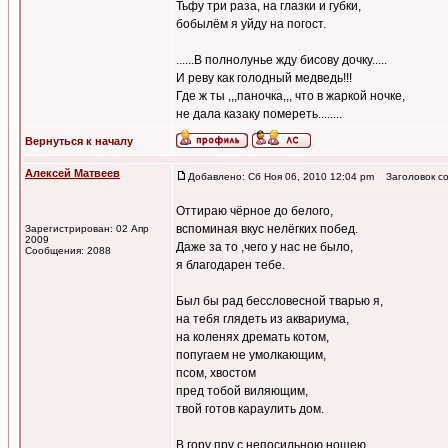
Тьфу три раза, на глазки и губки,
бобылём я уйду на погост.
......В полнолунье жду бисову дочку.....
И реву как голодный медведь!!!
Где ж ты ,,,паночка,,, что в жаркой ночке,
не дала казаку помереть........
Вернуться к началу
Алексей Матвеев
Добавлено: Сб Ноя 06, 2010 12:04 pm
Заголовок со
Оттираю чёрное до белого,
вспоминая вкус нелёгких побед.
Зарегистрирован: 02 Апр
2009
Даже за то ,чего у нас не было,
Сообщения: 2088
я благодарен тебе.
Был бы рад бессловесной тварью я,
на тебя глядеть из аквариума,
на коленях дремать котом,
попугаем не умолкающим,
псом, хвостом
пред тобой виляющим,
твой готов караулить дом.
В гору пру с непосильною ношею,