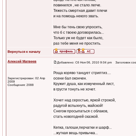
повинился , не стало легче.
Тяжесть смертная давит плечи
и на помощь некого звать.
Мне бы тень свою упросить,
что б с твоею договорилась...
Только уж не будет как было,
раз тебе меня не простить.
Вернуться к началу
Алексей Матвеев
Добавлено: Сб Ноя 06, 2010 9:04 pm
Заголовок соо
Роща коряво танцует стриптиз....
осени бал окончен.
Зарегистрирован: 02 Апр
2009
Кружит душа, как измученный лист,
Сообщения: 2088
в грусти тонуть не хочет.
Хочет над серостью, яркой строкой,
радугой вспыхнуть, майской!
Снегом просыпаться с облаков,
стать новогодней сказкой.
Кепка, галоши,перчатки и шарф...
...жуткая вещь привычка...