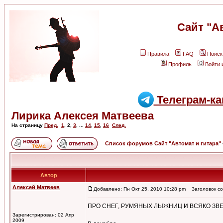
Сайт "А
Правила
FAQ
Поиск
Профиль
Войти 
Телеграм-ка
Лирика Алексея Матвеева
На страницу
Пред.
1
,
2
,
3
, ...
14
,
15
,
16
След.
Список форумов Сайт "Автомат и гитара"
Автор
Алексей Матвеев
Добавлено: Пн Окт 25, 2010 10:28 pm
Заголовок со
ПРО СНЕГ, РУМЯНЫХ ЛЫЖНИЦ И ВСЯКО ЗВЕ
Зарегистрирован: 02 Апр
2009