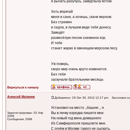
я рычать разучусь, замурлычу котом.
Хоть впрягай
меня в сани, а хочешь, скачи верхом.
Без стремян
и седла, в лучшем виде тебя донесу.
Заведёт
развесёлую песню снежинок хор.
И тебе
станет жарко в звенящем морозом лесу.
Уж поверь,
скоро мир очень круто изменится.
Без тебя
заскучали брательники месяцы.
Вернуться к началу
Алексей Матвеев
Добавлено: Сб Окт 30, 2010 12:17 pm
Заголовок со
Установил на место ,,башню ,, я.
Вы в личку изредка пишите мне.
Зарегистрирован: 02 Апр
2009
На новый год вина домашнего
Сообщения: 2088
Из Симферополя пришлите мне.
С огнём в Москве такого не сыскать,