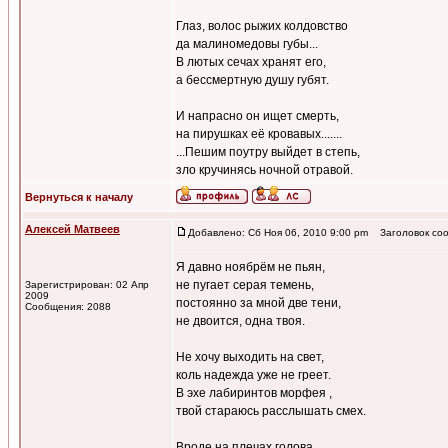
Глаз, волос рыжих колдовство
да малиномедовы губы...
В лютых сечах хранят его,
а бессмертную душу губят.
И напрасно он ищет смерть,
на пирушках её кровавых.......
...Пешим поутру выйдет в степь,
зло кручинясь ночной отравой.
Вернуться к началу
Алексей Матвеев
Добавлено: Сб Ноя 06, 2010 9:00 pm
Заголовок соо
Я давно ноябрём не пьян,
не пугает серая темень,
Зарегистрирован: 02 Апр
2009
постоянно за мной две тени,
Сообщения: 2088
не двоится, одна твоя.
Не хочу выходить на свет,
коль надежда уже не греет.
В эхе лабиринтов морфея ,
твой стараюсь расслышать смех.
Вроде на плечах голова,