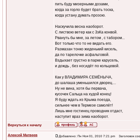
пить буду мизерными дозами,
когда за горло будет брать тоска,
когда устану думать прозою.
Наскучила весна наоборот.
С листвою ветер как с ЗэКа конвой.
Рвануть бы мне, за летом , с табором...
Вот только что то не видать его.
Размазан тонко жиденький кисель,
да по тарелочке асфальтовой.
Вздыхает грустно в парке карусель,
и дождь , без ног,идёт по кольцевой.
Как у ВЛАДИМИРА СЕМЁНЫЧА,
до шалаша уменьшился дворец....
Ну не вина, хотя бы первача,
кусочек Сальца на худой конец!
Я буду ждать из Крыма поезда,
сильнее чем в Термезе самолёт!
Лишь мне гостинец проводник отдаст,
наступит враз зима наоборот.
Вернуться к началу
Алексей Матвеев
Добавлено: Пн Ноя 01, 2010 7:21 pm
Заголовок соо