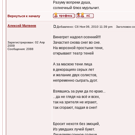
Разуму вопреки душа,
солнечный блюз мурлычит.
Вернуться к началу
Алексей Матвеев
Добавлено: Сб Ноя 06, 2010 11:39 pm
Заголовок со
Винегрет надоел осенний!!!
Зачастил снова снег во сне.
Зарегистрирован: 02 Апр
2009
На морозной простыни тени,
Сообщения: 2088
открывают театр теней
А за маскою тени лица
в декорациях серых лет
и желание двух солистов,
непременно сыграть дуэт.
Взявшись за руки да по краю...
.. да не глядя на всё и всех,
так на зрителя не играют,
так сгорают, падая в снег!
Бросит нехотя без эмоций,
Из увядших лучей букет.
Лицедеям сонное солнце