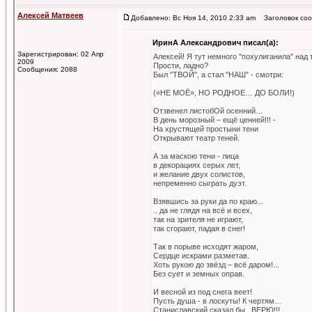
Алексей Матвеев
Добавлено: Вс Ноя 14, 2010 2:33 am
Заголовок соо
ИринА Александрович писал(а):
Зарегистрирован: 02 Апр
Алексей! Я тут немного "похулиганила" над 
2009
Прости, ладно?
Сообщения: 2088
Был "ТВОЙ", а стал "НАШ" - смотри:
(«НЕ МОЁ», НО РОДНОЕ… ДО БОЛИ!)
Отзвенел листобОй осенний…
В день морозный – ещё ценней!!! -
На хрустящей простыни тени
Открывают театр теней.
А за маскою тени - лица
в декорациях серых лет,
и желание двух солистов,
непременно сыграть дуэт.
Взявшись за руки да по краю...
.. да не глядя на всё и всех,
так на зрителя не играют,
так сгорают, падая в снег!
Так в порыве исходят жаром,
Сердце искрами разметав.
Хоть рукою до звёзд – всё даром!...
Без сует и земных оправ.
И весной из под снега веет!
Пусть душа - в лоскуты! К чертям…
Станиславский сказал бы ,,ВЕРЮ!!!,,