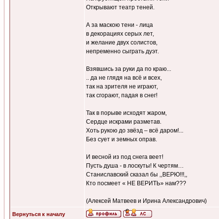
Открывают театр теней.
А за маскою тени - лица
в декорациях серых лет,
и желание двух солистов,
непременно сыграть дуэт.
Взявшись за руки да по краю...
.. да не глядя на всё и всех,
так на зрителя не играют,
так сгорают, падая в снег!
Так в порыве исходят жаром,
Сердце искрами разметав.
Хоть рукою до звёзд – всё даром!...
Без сует и земных оправ.
И весной из под снега веет!
Пусть душа - в лоскуты! К чертям…
Станиславский сказал бы ,,ВЕРЮ!!!,,
Кто посмеет « НЕ ВЕРИТЬ» нам???
(Алексей Матвеев и Ирина Александрович)
Вернуться к началу