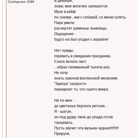
В декабре,
Сообщения: 2088
знаю, мне веселее запишется.
Музе в кайф
по снежку , как с собакой, со мною гулять.
Парк умело
расчертят румяные лыжницы.
Ощущение -
будто на бал угодил с корабля!
Нет нужды
горевать в ожидании праздника.
Снега белого лист
...образ скомканный тысячу раз.
Не хочу
знать законов вселенской механики.
"Завтра" запросто
перекроит то, что сшито вчера.
Не по мне -
до цветенья берлога уютная...
Я - шатун,
но под дудку твою до упада готов
танцевать.
Пусть звучит эта музыка чудная!!!!!!!!!
Приручи,