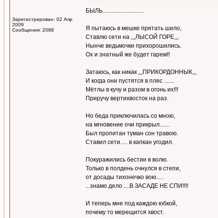
БЫЛЬ............................
Зарегистрирован: 02 Апр
2009
Я пытаюсь в мешке прятать шило,
Сообщения: 2088
Ставлю сети на ,,,ЛЫСОЙ ГОРЕ,,,
Нынче ведьмочки прихорошились.
Ох и знатный же будет гарем!!
Затаюсь, как никак ,,,ПРИКОРДОННЫК,,,
И когда они пустятся в пляс .......
Мётлы в кучу и разом в огонь их!!!
Приручу вертихвосток на раз.
Но беда приключилась со мною,
на мгновение очи прикрыл.......
Был пропитан туман сон травою.
Ставил сети..... в капкан угодил.
Покуражились бестии в волю.
Только в полдень очнулся в степи,
от досады тихонечко вою.....
...знамо дело ....В ЗАСАДЕ НЕ СПИ!!!!
И теперь мне под каждою юбкой,
почему то мерещится хвост.