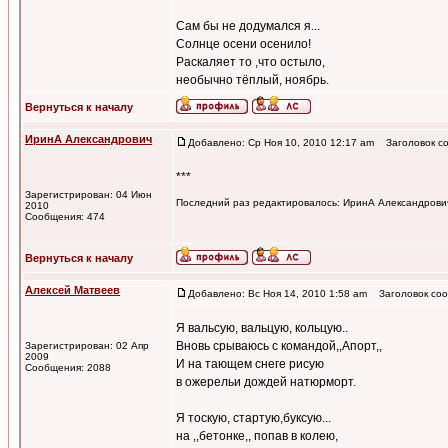
Сам бы не додумался я...
Солнце осени осенило!
Раскаляет то ,что остыло,
необычно тёплый, ноябрь.
Вернуться к началу
ИринА Александрович
Добавлено: Ср Ноя 10, 2010 12:17 am
Заголовок со
***
Зарегистрирован: 04 Июн
Последний раз редактировалось: ИринА Александрович 
2010
Сообщения: 474
Вернуться к началу
Алексей Матвеев
Добавлено: Вс Ноя 14, 2010 1:58 am
Заголовок соо
Я вальсую, вальцую, кольцую..
Вновь срываюсь с командой,,Апорт,,
Зарегистрирован: 02 Апр
2009
И на тающем снеге рисую
Сообщения: 2088
в ожерельи дождей натюрморт.
Я тоскую, стартую,буксую...
на ,,бетонке,, попав в колею,