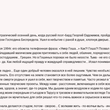
рагический осенний день, когда русский поэт-бард Георгий Евдокимов, пройдя
хи Господина Беспредела. Ушел в небытие с раной в душе, хлопнув дверью... 
я 1994г. его обожгла телефонная фраза: «Умер Гоша...» Как?! Гоша?! Позвал 
обладавший магическим даром притягивать к себе людей, обаяние, порядочнос
стодушием... Грешен. Но в Гошиных пороках не было низости. Тьма - не его
да. Как любой ищущий правду и жаждущий справедливости... Искал понимани
. Не ладно... Еще один добрый человек оказался в ней лишним. Чувство необ
нать. Его отсутствие на земле становится все более ощутимым. Чем он дальше
е смерти родных я ушел в себя, жил творчеством и памятью. Часто уезжал в Т
нные творческие проекты. Между нами - расстояние, включающее в себя всю тщ
жив, здоров, а значит, где-то рядом. Мы дышим одним воздухом и ходим по одно
ред моим очередным отъездом в Тарусу в трезвом и внимательном взгляде Гош
х души он мучительно для себя решал что-то очень важное и серьезное в жизн
ачала делаются стадом, потом - сворою... С волками жить - по-волчьи выть - ин