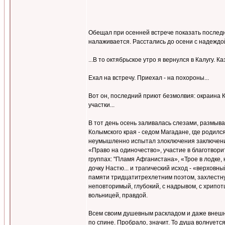
Обещал при осенней встрече показать последн
налаживается. Расстались до осени с надеждой
...В то октябрьское утро я вернулся в Калугу. К
Ехал на встречу. Приехал - на похороны...
Вот он, последний приют безмолвия: окраина Ка
участки...
В тот день осень заливалась слезами, размыва
Колымского края - седом Магадане, где родился
неумышленно испытал злоключения заключения. 
«Право на одиночество», участие в благотворит
группах: "Пламя Афганистана», «Трое в лодке
дочку Настю... и трагический исход - «верховн
памяти тридцатитрехлетним поэтом, захлестну
неповторимый, глубокий, с надрывом, с хрипот
вольницей, правдой.
Всем своим душевным раскладом и даже внешно
по спине. Пробрало, значит. То душа волнуется,