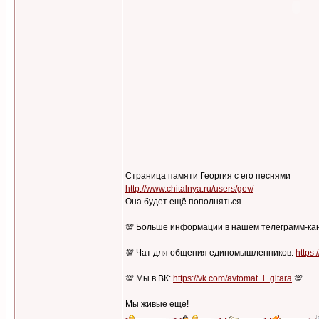
Страница памяти Георгия с его песнями
http://www.chitalnya.ru/users/gev/
Она будет ещё пополняться...
_________________
💯 Больше информации в нашем телеграмм-ка
💯 Чат для общения единомышленников:
https:
💯 Мы в ВК:
https://vk.com/avtomat_i_gitara
💯
Мы живые еще!