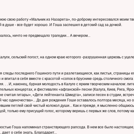
юю свою работу «Мальчик из Назарета», по-доброму интересовался моим тво
 в душе - все будет хорошо. И Гоша заспешил в детский сад за дочкой.
азалось, ничто не предвещало трагедии... А вечером...
луги, сельский погост, на одном краю которого -разрушенная церковь с уцеле
я следы последнего Гошиного пути и разлетающиеся, как листья, страницы е
 и впитал в себя вместе с красотой «сопок в бруснике средь столичного смога
. . И, наконец, бурная молодость в Калуге с ярким творческим началом: лите
ельных концертах, и фестивалях «афганской» песни (Калуга, Киев, Рига, Яросл
, не считая гитары», «Дети лейтенанта Шмидта», записи песен в студии, вс
ый час одиночества»... До дня рождения Гоши оставалось полтора месяца, но 
вшим петлей свой чистый колокол души... Как и прежде, я мысленно общаюсь
цой, только ему присущий голос, которому веришь с первых же слов, потому к
стью Гоша напоминал странствующего рапсода. В нем все было настоящее, 
 дает о себе знать. Благодарит...