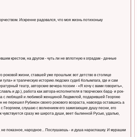
рчеством. Искренне радовался, что моя жизнь потихоньку
вшим крестом, на другом - чуть ли не вплотную к оградам - дачные
го роковой жизни, ставшей уже прошлым: вот детство в столице
 и гула» и трагическую историю людских судеб Колымлага, где и сам
ратурный театр, авторские вечера поэзии - «Я хочу с вами говорить»,
авль и др.), работа как автора-исполнителя в творческих бард- и рок-
треча с любящей и любимой женщиной Людмилой, подарившей Георгию
он не перешел Рубикон своего рокового возраста, навсегда оставшись а
 с Георгием, слушаю с волнением его зажигающие душу песни, его
ак чувствуется сразу же широта души, веет былинной Русью, удалью,
не показное, народное... Послушаешь - и душа нараспашку. И мурашки