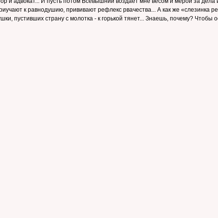
ор и адвокат... И пусть потом Всевышний воздает мне весом и мерой за дела и м
приучают к равнодушию, прививают рефлекс рвачества... А как же «слезинка р
ушки, пустивших страну с молотка - к горькой тянет... Знаешь, почему? Чтоб