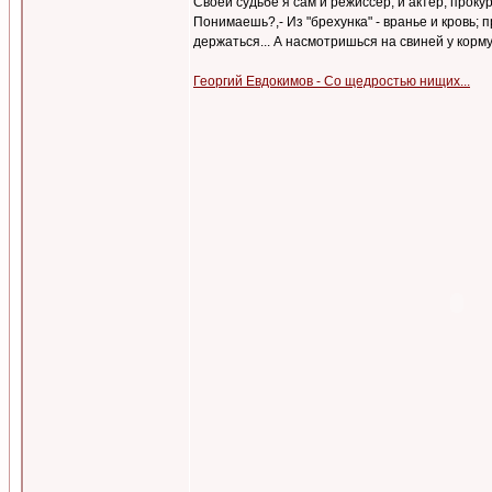
Своей судьбе я сам и режиссер, и актер, прокур
Понимаешь?,- Из "брехунка" - вранье и кровь; 
держаться... А насмотришься на свиней у корм
Георгий Евдокимов - Со щедростью нищих...