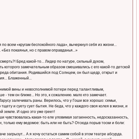
 по всем «кругам беспокойного лада», вычеркнул себя из жизни...
«Без покаянья, но с правом оправданья...»
смерть?! Бред какой-то... Лидер по натуре, сильный духом,
ть которого замечательным образом смешивались с его какой-то детской
 среда обитания. Родившийся под Солнцем, он был щедр, открыт и
я... Блаженный...
ъяснимой вины и невосполнимой потери перед талантливым,
 - тем он ближе... Но это, к сожалению. мало кто замечает.
арусу залечивать раны. Верилось, что у Гоши все хорошо: семьи,
ету и суету сует бытия. Не беда, что у каждого своя колея в жизни, и
й земле. И одно это уже греет!
и чувствовалась какая-то еле уловимая затаенность, недосказанность,
и, только ему ведомое: быть или не быть? Отсюда порыв тоски и боли:
аче загрызут... А я хочу остаться самим собой в этом театре абсурда.