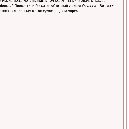
ысли мои... Нету правды в толпе... Я - ничей, а значит, чужой...
ебенка»? Превратили Россию в «Скотский уголок» Оруэлла... Вот могу
ы оставаться трезвым в этом сумасшедшем мире».