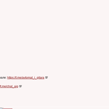
нале:
https://t.me/avtomat_i_gitara
💯
//t.me/chat_aig
💯