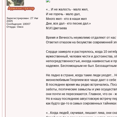
«... И не жалость - мало жил,
И не горечь - мало дал,
Зарегистрирован: 27 Авг
Много жил - кто в наши жил
2005
Дни, все дал - кто песню дал.»
Сообщения: 18007
Откуда: Омск
М.И.Цветаева
Время и Вечность неумолимо отдаляют от нас т
Ответил отказом на безумстве современней эпо
Сердце замерло и растерялось, когда 10 октябр
мужественный, человек чести и достоинства, 
непосредственностъю, иногда наивностью и про
надежен. Беспомощным не был. Беззащитным - 
Не ладно в стране, когда такие люди уходят..
жизнелюбивым Георгием все чаще дает о себе з
В последнее время мы редко встречались. Посл
заботы, поэтические замыслы и уже осуществле
они почти не пересекаются. Главное, что он - 
Но в нашу последнюю августовскую встречу пе
как будто где-то в самых сокровенных тайника
«...Когда людей, скучивая, лишают лика, они сн