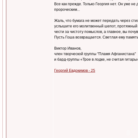
Все как прежде. Только Георгия нет. Он уже не
пророческим...
Жаль, что бумага не может передать через стих
услышите его молитвенный шепот, протяжный ст
чести за чистоту помыслов, а главное, вы поч
Пусть Гоша возвращается. Светлая ему память
Виктор Иванов,
член творческой группы "Пламя Афганистана"
и бард-группы «Трое в лодке, не считая гитары
Георгий Евдокимов - 25