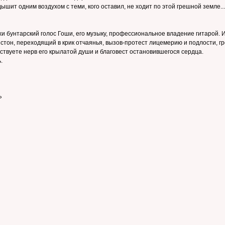
 дышит одним воздухом с теми, кого оставил, не ходит по этой грешной земле.
и бунтарский голос Гоши, его музыку, профессиональное владение гитарой. И 
он, переходящий в крик отчаянья, вызов-протест лицемерию и подлости, гро
увствуете нерв его крылатой души и благовест остановившегося сердца.
.
»