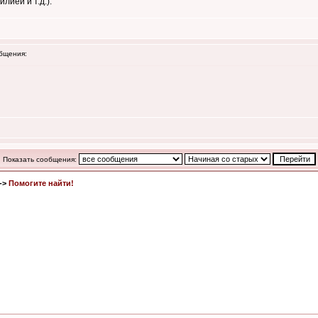
лией и т.д.).
бщения:
Показать сообщения:
->
Помогите найти!