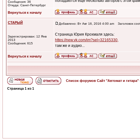
попадаются еще несколько авторов с этой фами
Сообщения: 36
Откуда: Санкт-Петербург
Вернуться к началу
СТАРЫЙ
Добавлено: Вт Авг 16, 2016 4:00 am
Заголовок соо
Страница Юрия Крохмаля здесь:
Зарегистрирован: 12 Янв
https://new.vk.com/im?sel=32165330,
2013
Сообщения: 615
там же и аудио...
Вернуться к началу
Список форумов Сайт "Автомат и гитара"
Страница
1
из
1