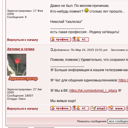
Давно не был. По многим причинам.
Зарегистрирован: 17 Фев
Кто-нибудь помнит?
столько лет прошло...
2006
Сообщения: 9
Николай "скалолаз"
_________________
есть такая профессия - Родину заЧищать!
Вернуться к началу
Автомат и гитара
Добавлено: Пн Мар 24, 2025 10:51 pm
Заголовок с
Помним, помним ) Удивительно, что сохранил я
_________________
💯 Больше информации в нашем телеграмм-ка
💯 Чат для общения единомышленников:
https:
Зарегистрирован: 27 Авг
💯 Мы в ВК:
https://vk.com/avtomat_i_gitara
💯
2005
Сообщения: 18007
Откуда: Омск
Мы живые еще!
Вернуться к началу
Показать сообщения: