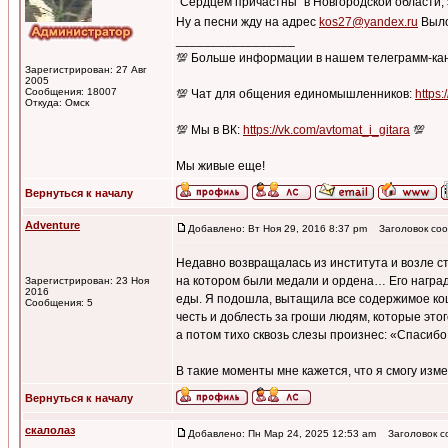
"Сердцем причастны" в Новгородской области, 
Ну а песни жду на адрес
kos27@yandex.ru
Выло
_________________
💯 Больше информации в нашем телеграмм-ка
Зарегистрирован: 27 Авг
2005
Сообщения: 18007
💯 Чат для общения единомышленников:
https:
Откуда: Омск
💯 Мы в ВК:
https://vk.com/avtomat_i_gitara
💯
Мы живые еще!
Вернуться к началу
Adventure
Добавлено: Вт Ноя 29, 2016 8:37 pm
Заголовок соо
Недавно возвращалась из института и возле с
на котором были медали и ордена… Его награды
Зарегистрирован: 23 Ноя
2016
еды. Я подошла, вытащила все содержимое кош
Сообщения: 5
честь и доблесть за гроши людям, которые это
а потом тихо сквозь слезы произнес: «Спасибо,
В такие моменты мне кажется, что я смогу изм
Вернуться к началу
скалолаз
Добавлено: Пн Мар 24, 2025 12:53 am
Заголовок с