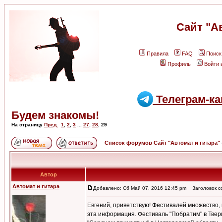
Сайт "А
Правила
FAQ
Поиск
Профиль
Войти 
Телеграм-ка
Будем знакомы!
На страницу
Пред.
1
,
2
,
3
...
27
,
28
,
29
Список форумов Сайт "Автомат и гитара"
Автор
Автомат и гитара
Добавлено: Сб Май 07, 2016 12:45 pm
Заголовок с
Евгений, приветствую! Фестивалей множество,
эта информация. Фестиваль "Побратим" в Твери