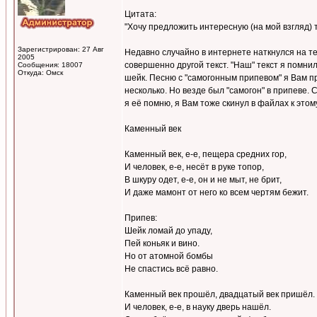
Цитата:
"Хочу предложить интересную (на мой взгляд) 
Зарегистрирован: 27 Авг
Недавно случайно в интернете наткнулся на те
2005
совершенно другой текст. "Наш" текст я помнил
Сообщения: 18007
Откуда: Омск
шейк. Песню с "самогонным припевом" я Вам пр
несколько. Но везде был "самогон" в припеве. 
я её помню, я Вам тоже скинул в файлах к этому
Каменный век
Каменный век, е-е, пещера средних гор,
И человек, е-е, несёт в руке топор,
В шкуру одет, е-е, он и не мыт, не брит,
И даже мамонт от него ко всем чертям бежит.
Припев:
Шейк ломай до упаду,
Пей коньяк и вино.
Но от атомной бомбы
Не спастись всё равно.
Каменный век прошёл, двадцатый век пришёл.
И человек, е-е, в науку дверь нашёл.