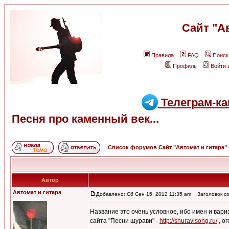
Сайт "А
Правила
FAQ
Поиск
Профиль
Войти 
Телеграм-ка
Песня про каменный век...
Список форумов Сайт "Автомат и гитара"
Автор
Автомат и гитара
Добавлено: Сб Сен 15, 2012 11:35 am
Заголовок соо
Название это очень условное, ибо имен и вари
сайта "Песни шурави" -
http://shuravisong.ru/
, о