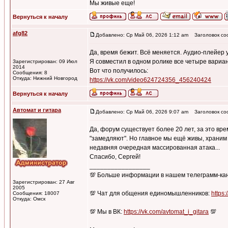
Мы живые еще!
Вернуться к началу
afg82
Добавлено: Ср Май 06, 2026 1:12 am
Заголовок со
Да, время бежит. Всё меняется. Аудио-плейер 
Я совместил в одном ролике все четыре вариан
Зарегистрирован: 09 Июл
2014
Вот что получилось:
Сообщения: 8
Откуда: Нижний Новгород
https://vk.com/video624724356_456240424
Вернуться к началу
Автомат и гитара
Добавлено: Ср Май 06, 2026 9:07 am
Заголовок со
Да, форум существует более 20 лет, за это вр
"замедляют". Но главное мы ещё живы, храним 
недавняя очередная массированная атака...
Спасибо, Сергей!
_________________
💯 Больше информации в нашем телеграмм-ка
Зарегистрирован: 27 Авг
2005
💯 Чат для общения единомышленников:
https:
Сообщения: 18007
Откуда: Омск
💯 Мы в ВК:
https://vk.com/avtomat_i_gitara
💯