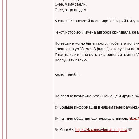
О-ее, маму съели,
О-ее, отца не дам!
А еще в "Кавказской пленнице" её Юрий Никули
Текст, историю и имена авторов оригинала же
Но ведь не могло быть такого, чтобы эта попул
пришла на ум "Земля Афгана", которую вы могл
У нас на сайте она есть в исполнении группы "
Послушать песню:
Аудио-плейер
Но вполне возможно, что были еще и другие 
_________________
💯 Больше информации в нашем телеграмм-ка
💯 Чат для общения единомышленников:
https:
💯 Мы в ВК:
https://vk.com/avtomat_i_gitara
💯