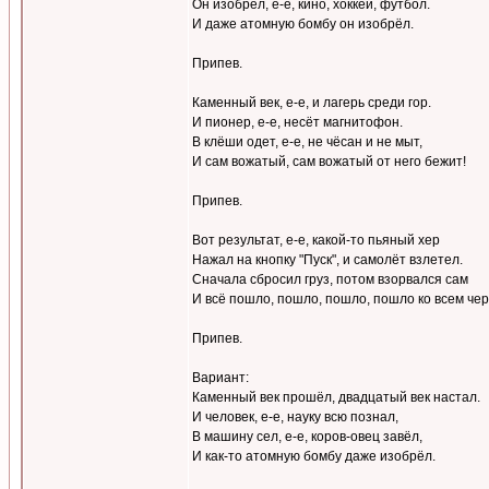
Он изобрёл, е-е, кино, хоккей, футбол.
И даже атомную бомбу он изобрёл.
Припев.
Каменный век, е-е, и лагерь среди гор.
И пионер, е-е, несёт магнитофон.
В клёши одет, е-е, не чёсан и не мыт,
И сам вожатый, сам вожатый от него бежит!
Припев.
Вот результат, е-е, какой-то пьяный хер
Нажал на кнопку "Пуск", и самолёт взлетел.
Сначала сбросил груз, потом взорвался сам
И всё пошло, пошло, пошло, пошло ко всем чер
Припев.
Вариант:
Каменный век прошёл, двадцатый век настал.
И человек, е-е, науку всю познал,
В машину сел, е-е, коров-овец завёл,
И как-то атомную бомбу даже изобрёл.